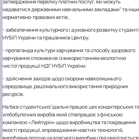
затвердження переліку платних послуг, які можуть
надаватися державними навчальними закладами” та інши
нормативно-правових актів;
- забезпечення культурного і духовного розвитку студент
НУБіП України та працівників Центру;
- пропаганда культури харчування та способу здорового
харчування споживачів із використанням екологічно
чистої продукції НДГ НУБіП України;
- здійснення заходів щодо охорони навколишнього
середовища, раціонального використання природних
ресурсів.
На базі студентської їдальні працює цех кондитерських т
хлібобулочних виробів який співпрацює з фінською
компанією «Лейпурін» щодо виробництва та покращення
якості продукції, впровадження новітніх технологій,
вироблена продукція власного виробництва реалізується