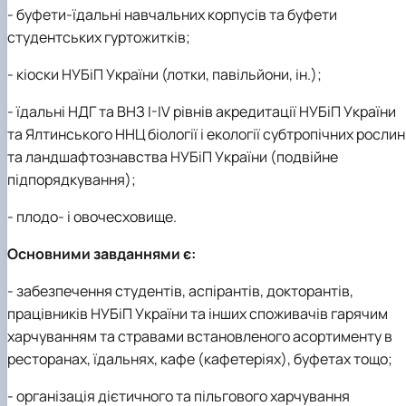
- буфети-їдальні навчальних корпусів та буфети
студентських гуртожитків;
- кіоски НУБіП України (лотки, павільйони, ін.);
- їдальні НДГ та ВНЗ І-ІV рівнів акредитації НУБіП України
та Ялтинського ННЦ біології і екології субтропічних рослин
та ландшафтознавства НУБіП України (подвійне
підпорядкування);
- плодо- і овочесховище.
Основними завданнями є:
- забезпечення студентів, аспірантів, докторантів,
працівників НУБіП України та інших споживачів гарячим
харчуванням та стравами встановленого асортименту в
ресторанах, їдальнях, кафе (кафетеріях), буфетах тощо;
- організація дієтичного та пільгового харчування