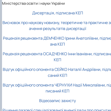
Міністерства освіти і науки України
Дисертація, підписана КЕП
Висновок про наукову новизну, теоретичне та практичне з
ачення результатів дисертації
Рецензія рецензента ДЕМЧЕНКО Ірини Анатоліївни, підпи
ана КЕП
Рецензія рецензента ОСАДЧЕНКО Інни Іванівни, підписан
КЕП
Відгук офіційного опонента СЕЙКО Наталії Андріївни, підп
саний КЕП
Відгук офіційного опонента ЧЕРНУХИ Надії Миколаївни, пі
писаний КЕП
Відеозапис захисту
Рішення разової спеціалізованої вченої ради про присудж