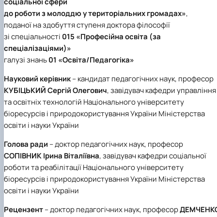
соціальної сфери
Іноземні мови
Їдальні та буфети
Центр вивчення мов
Психологічна підтримка
Біоетична комісія
Рада молодих вчених
Методичні рекомендації, пам'ятки
ЦКНО «Агропромисловий комплекс, лісове і
Доступ до публічної інформації
Наглядова рада
Історія університету
до роботи з молоддю у територіальних громадах»
,
Працевлаштування
Студентські квитки
Інклюзивне середовище
Наукові видання
садово-паркове господарство, ветеринарна
Наукові школи
Форми документів
Державні закупівлі
Рада роботодавців
Видатні випускники та працівники
поданої на здобуття ступеня доктора філософії
Наука для бізнесу
медицина»
Стартап школа НУБіП України
Патентно-ліцензійна діяльність
Досліднику та автору
Офіційна символіка
Благодійний фонд «Голосіївська ініціатива
Звіт ректора
зі спеціальності
015 «Професійна освіта (за
Обладнання НУБіП України
Звіт про проведення НТЗ
Каталог наукових послуг
Антикорупційні заходи
2020»
Пам'яті захисників України
Наукові журнали НУБіП України
«SEB-2024»
спеціалізаціями)»
Гендерна радниця
Почесні доктори і професори НУБіП України
Уповноважена особа з питань запобігання 
Наукові журнали НУБіП України (English)
«SEB-2025»
Контактна інформація
виявлення корупції
Пресслужба
галузі знань
01 «Освіта/Педагогіка»
Пам'ятка про проведення науково-технічни
Університетський кур'єр
Положення про антикорупційного
заходів
Науковий керівник
– кандидат педагогічних наук, професор
уповноваженого НУБіП України
Вибори ректора
Порядок планування та організації
Програма розвитку університету «Голосіївсь
Національні нормативно-правові акти
КУБІЦЬКИЙ Сергій Олегович
, завідувач кафедри управління
проведення НТЗ
ініціатива – 2025»
Нормативно-правові акти НУБіП України
та освітніх технологій Національного університету
Результати науково-технічних заходів
Інформаційні ресурси НАЗК
біоресурсів і природокористування України Міністерства
Монографії
Методичні роз’яснення НАЗК
освіти і науки України
Антикорупційні заходи
Голова ради
– доктор педагогічних наук, професор
СОПІВНИК Ірина Віталіївна
, завідувач кафедри соціальної
роботи та реабілітації Національного університету
біоресурсів і природокористування України Міністерства
освіти і науки України
Рецензент
– доктор педагогічних наук, професор
ДЕМЧЕНК