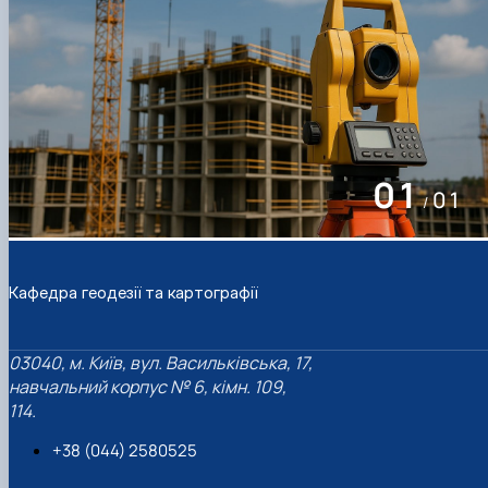
01
01
/
Кафедра геодезії та картографії
03040, м. Київ, вул. Васильківська, 17,
навчальний корпус № 6, кімн. 109,
114.
+38 (044) 2580525