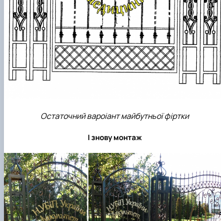
Остаточний вароіант майбутньої фіртки
І знову монтаж