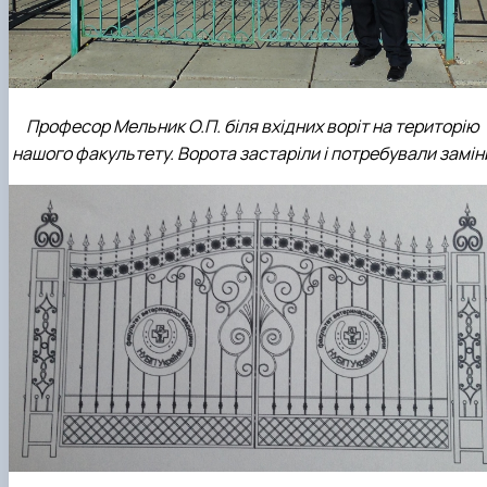
Професор Мельник О.П. біля вхідних воріт на територію
нашого факультету. Ворота застаріли і потребували замін