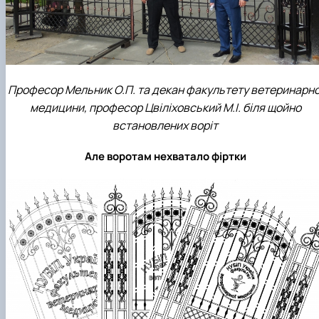
Професор Мельник О.П. та декан факультету ветеринарно
медицини, професор Цвіліховський М.І. біля щойно
встановлених воріт
Але воротам нехватало фіртки