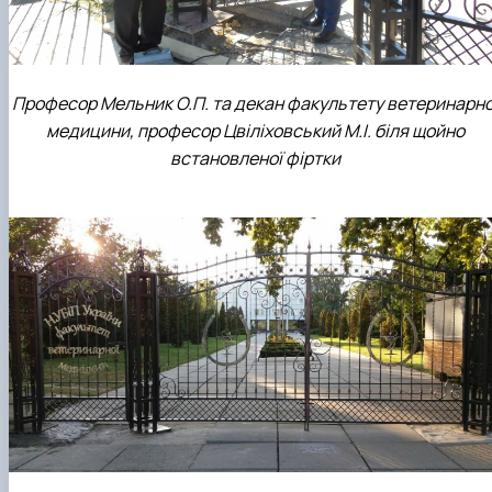
Професор Мельник О.П. та декан факультету ветеринарно
медицини, професор Цвіліховський М.І. біля щойно
встановленої фіртки