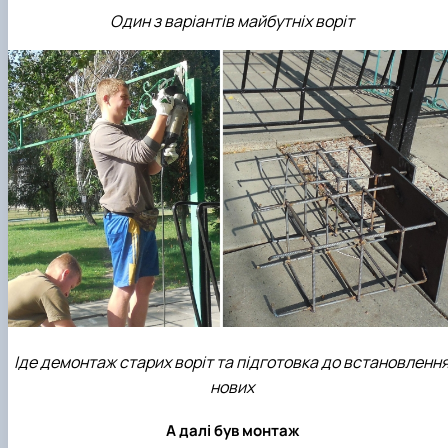
Один з варіантів майбутніх воріт
Іде демонтаж старих воріт та підготовка до встановленн
нових
А далі був монтаж