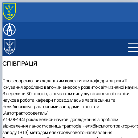
ПРО КАФЕДРУ
Історія кафедри
НАВЧАЛЬНА РОБОТА
Склад кафедри
Навчальні дисципліни, робочі програми для
НАУКОВА РОБОТА
Профорієнтаційні заходи
ОС "Бакалавр"
Аспірантура
НАКОВІ ГУРТКИ
Структура кафедри (Лабораторії та обладнання)
Навчальні дисципліни, робочі програми для
Technology of construction materials
МАТЕРІАЛОЗНАВСТВО
СПІВПРАЦЯ
Контактна інформація
ОС "Магістр"
Material Science
ТЕХНОЛОГІЯ МАШИНОБУДУВАННЯ
Методичні матеріали для навчання студентів
Теорія різання, металообробні верстати та
Індустріальні наноматеріали і технології
Навчальна практика
інструмент
Індустріальні наноматеріали
Професорсько-викладацьким колективом кафедри за роки її
Виробнича практика
Матеріалознавство і зварювання у
Матеріалознавство та експлуатаційні
існування зроблено вагомий внесок у розвиток вітчизняної науки.
будівництві
властивості
З середини 30-х років, з початком випуску вітчизняної техніки,
Технологія конструкційних матеріалів
Індустріальні наноматеріали та
наукова робота кафедри проводилась з Харківським та
нанотехнології у будівництві
Технологія машинобудування
Челябінським тракторними заводами і трестом
Матеріалознавство
„Автотрактородеталь”.
Матеріалознавство і технологія
У 1938-1941 роках велись наукові дослідження з проблем
конструкційних матеріалів
відновлення ланок гусениць тракторів Челябінського тракторног
Technology of machine building
заводу (ЧТЗ) методом електродугового наплавлення.
Сучасні будівельні матеріали