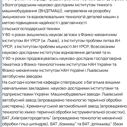
з Волгоградським науково-дослідним інститутом тяжкого
машинобудування (ВНДІТМАШ), направлена на розробку
зміцнюючих та відновлювальних технологій деталей машин з
метою підвищення надійності і довговічності
сільськогосподарської техніки
У 80-х роках зміцнились наукові зв’язки з Фізико-механічним
інститутом АН УРСР (м. Львів), з Інститутом проблем литва АН
УРСР, з Інститутом проблем міцності АН УРСР, Всесоюзним
науково-дослідним інститутом відновлення деталей та ін.
У 90-х роках продовжувалась науково-дослідна госпдоговірна
тематика з Фізико-технологічним інститутом НАН України та
Фізико-механічним інститутом НАН України і Львівським
автобусним заводом.
На сьогодні колектив кафедри співпрацює з багатьма вищими
навчальними закладами, науково-дослідними інститутами та
підприємствами України. Машинобудівельні заводи: Львівський
автобусний завод (впроваджено технологію термічної обробки
шестерень), Кременчугський автомобільний завод (впроваджено
технологію хіміко-термічної обробки інструментальної оснастки),
ВАТ „Київтрактородеталь” (впроваджено технологію механічної
обробки гільз циліндрів), ВАТ „Коммаш” та ВАТ „Ірпіньмаш” (бази