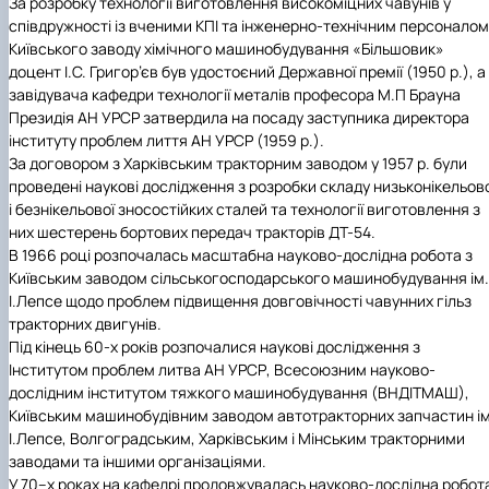
За розробку технології виготовлення високоміцних чавунів у
Building material science and welding in
співдружності із вченими КПІ та інженерно-технічним персоналом
construction
Київського заводу хімічного машинобудування «Більшовик»
Екологічні будівельні матеріали та
доцент І.С. Григор’єв був удостоєний Державної премії (1950 р.), а
конструкції
завідувача кафедри технології металів професора М.П Брауна
Президія АН УРСР затвердила на посаду заступника директора
інституту проблем лиття АН УРСР (1959 р.).
За договором з Харківським тракторним заводом у 1957 р. були
проведені наукові дослідження з розробки складу низьконікельов
і безнікельової зносостійких сталей та технології виготовлення з
них шестерень бортових передач тракторів ДТ-54.
В 1966 році розпочалась масштабна науково-дослідна робота з
Київським заводом сільськогосподарського машинобудування ім.
І.Лепсе щодо проблем підвищення довговічності чавунних гільз
тракторних двигунів.
Під кінець 60-х років розпочалися наукові дослідження з
Інститутом проблем литва АН УРСР, Всесоюзним науково-
дослідним інститутом тяжкого машинобудування (ВНДІТМАШ),
Київським машинобудівним заводом автотракторних запчастин ім
І.Лепсе, Волгоградським, Харківським і Мінським тракторними
заводами та іншими організаціями.
У 70–х роках на кафедрі продовжувалась науково-дослідна робот