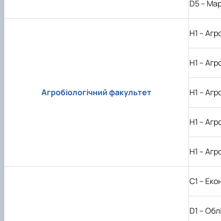
D5
– Мар
H1
– Агр
H
1 – Аг
Агробіологічний факультет
H
1 – Аг
H
1 – Аг
H
1 – Аг
С1 – Еко
D
1 – Об