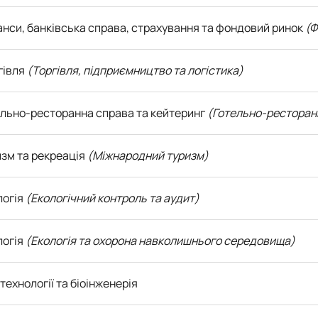
нанси, банківська справа, страхування та фондовий ринок
(Ф
ргівля
(Торгівля, підприємництво та логістика)
ельно-ресторанна справа та кейтеринг
(Готельно-ресторан
изм та рекреація
(Міжнародний туризм)
логія
(Екологічний контроль та аудит)
логія
(Екологія та охорона навколишнього середовища)
отехнології та біоінженерія