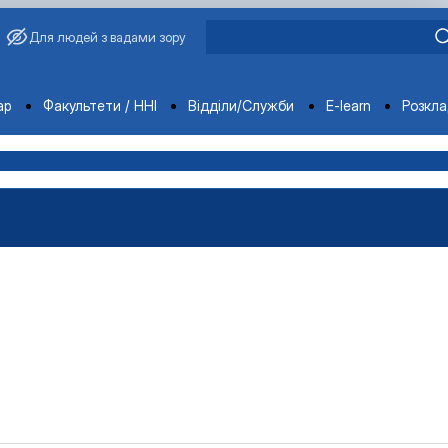
Для людей з вадами зору
ments
ар
Факультети / ННІ
Відділи/Служби
E-learn
Розкл