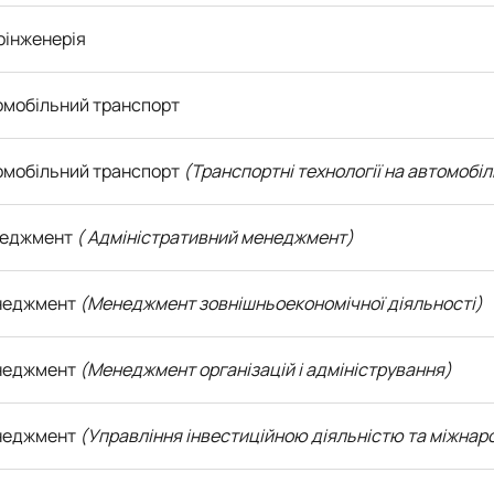
оінженерія
омобільний транспорт
томобільний транспорт
(Транспортні технології на автомобі
неджмент
( Адміністративний менеджмент)
енеджмент
(Менеджмент зовнішньоекономічної діяльності)
енеджмент
(Менеджмент організацій і адміністрування)
енеджмент
(Управління інвестиційною діяльністю та міжна