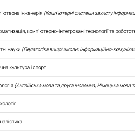
п'ютерна інженерія
(Комп’ютерні системи захисту інформаці
оматизація, комп’ютерно-інтегровані технології та роботот
ітні науки
(Педагогіка вищої школи; Інформаційно-комунікацій
ична культура і спорт
лологія
(Англійська мова та друга іноземна, Німецька мова т
хологія
рналістика