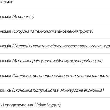
кетинг
ономія
(Агрономія)
рономія
(Охорона та технології відновлення ґрунтів)
рономія
(Селекція і генетика сільськогосподарських культур
рономія
(Агрохімсервіс у прецизійному агровиробництві)
рономія
(Садівництво, плодоовочівництво та виноградарств
номіка
(Економіка підприємства, Міжнародна економіка)
лік і оподаткування
(Облік і аудит)