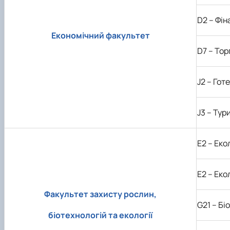
D
2 – Фі
Економічний факультет
D
7 – То
J
2 – Гот
J
3 – Тур
E
2 – Еко
E
2 – Еко
Факультет захисту рослин,
G
21 – Бі
біотехнологій та екології