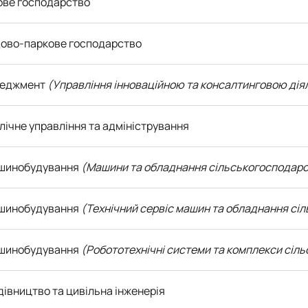
ове господарство
дово-паркове господарство
неджмент
(Управління інноваційною та консалтинговою дія
блічне управління та адміністрування
ашинобудування
(Машини та обладнання сільськогосподарс
ашинобудування
(Технічний сервіс машин та обладнання сі
ашинобудування
(Робототехнічні системи та комплекси сіл
удівництво та цивільна інженерія