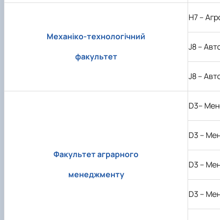
H7
– Агр
Механіко-технологічний
J8
– Авт
факультет
J
8 – Ав
D3
– Ме
D
3 – М
Факультет аграрного
D
3 – М
менеджменту
D
3 – М