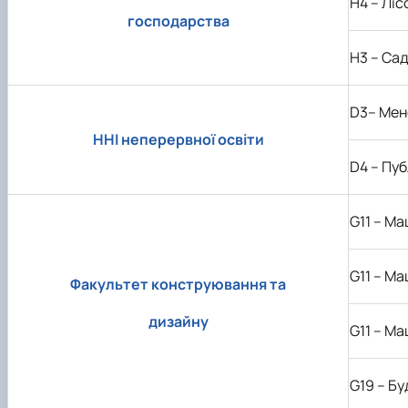
H4
– Ліс
господарства
H
3 – Са
D
3– Ме
ННІ неперервної освіти
D
4 – Пу
G
11 – М
G
11 – М
Факультет конструювання та
дизайну
G
11 – М
G
19 – Б