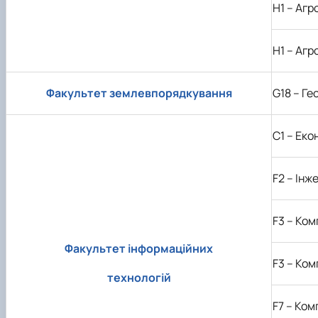
H
1 – Аг
H
1 – Аг
Факультет
землевпорядкування
G18
– Ге
C1
– Еко
F
2 – Ін
F
3 – Ком
Факультет інформаційних
F
3 – Ком
технологій
F
7 – Ком