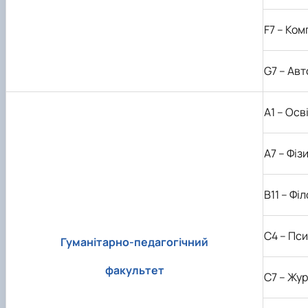
F
7 – Ком
G7 – Авт
А1 – Осв
А7 – Фіз
В11 – Фі
С4 – Пси
Гуманітарно-педагогічний
факультет
С7 – Жу