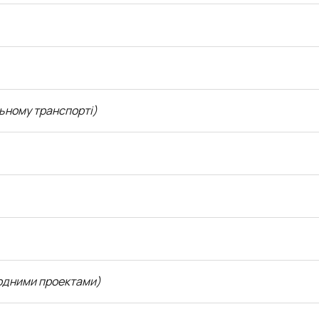
льному транспорті)
родними проектами)