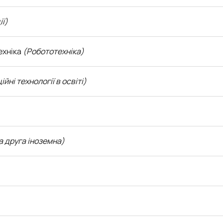
ї)
ехніка
(Робототехніка)
ні технології в освіті)
а друга іноземна)