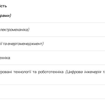
ість
грами)
електромеханіка)
ії та енергоменеджмент)
ехніка
гровані технології та робототехніка
(Цифрова інженерія т