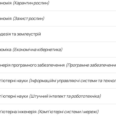
рономія
(Карантин рослин)
рономія
(Захист рослин)
одезія та землеустрій
номіка
(Економічна кібернетика)
женерія програмного забезпечення
(Програмне забезпечення
п'ютерні науки
(Інформаційні управляючі системи та технол
п’ютерні науки
(Штучний інтелект та робототехніка)
п'ютерна інженерія
(Комп’ютерні системи і мережі)