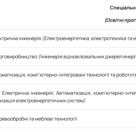
Спеціальн
(Освітні про
ектрична інженерія
(Електроенергетика, електротехніка та 
ерговиробництво
(Інженерія відновлювальних джерел енерг
томатизація, комп’ютерно-інтегровані технології та роботот
– Електрична інженерія; Автоматизація, комп’ютерно-інте
изація електроенергетичних систем)
еревообробні та меблеві технології