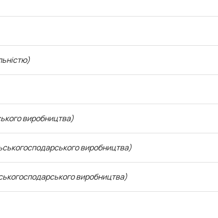
льністю)
ького виробництва)
льськогосподарського виробництва)
ьськогосподарського виробництва)