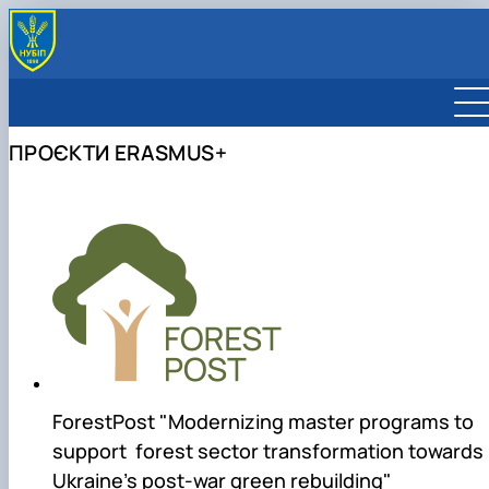
ВІДДІЛ
Про відділ
МІЖНАРОДНІ ПРОЄКТИ
ПРОЄКТИ ERASMUS+
Команда
Міжнародні проєкти
ПРОГРАМИ, КОНКУРСИ
Відповідальні за міжнародну діяльність
Реєстрація міжнародних проєктів
Horizon Europe
ГРАНТОВІ МОЖЛИВОСТІ
Реєстраційна інформація НУБіП України
Інфографіка
Erasmus+
КОРИСНІ МАТЕРІАЛИ
Бренд університету
Jean Monnet
НКП ГОРИЗОНТ ЄВРОПА
Visegrad Fund
ForestPost "Modernizing master programs to
support forest sector transformation towards
Ukraine’s post-war green rebuilding"