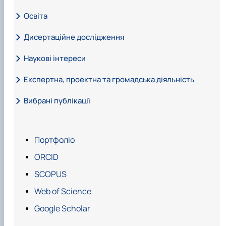
Освіта
Дисертаційне дослідження
Наукові інтереси
Експертна, проектна та громадська діяльність
Вибрані публікації
"Розроблення системи дистанційного
Портфоліо
моніторингу технологічних стресів озимих
культур" 2019-2020 – МОН України ;
ORCID
ДЗ/156-2016 "Розроблення системи
SCOPUS
дистанційного моніторингу стану посівів для
Web of Science
раціонального використання добрив" 2016-2017
Google Scholar
– МОН України;