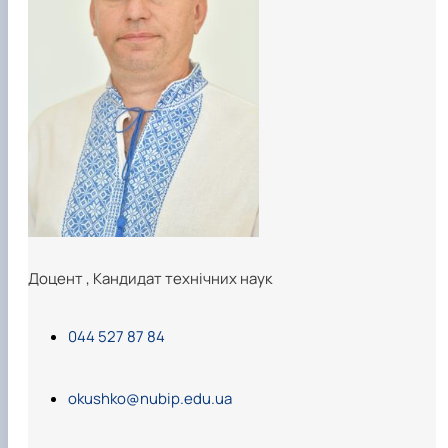
Інформація щодо змісту ОНП Доктора
філософії
Матеріально-технічна база
Анкетування ОНП Доктор філософії
Випускники
Навчально-методичні матеріали
Доцент
,
Кандидат технічних наук
044 527 87 84
okushko@nubip.edu.ua