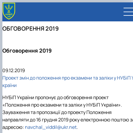
ОБГОВОРЕННЯ 2019
Обговорення 2019
UA
EN
09.12.2019
ВСТУПНИКУ
Проект змін до положення про екзамени та заліки у НУБіП 
Вступ до НУБіП України 2026
СТУДЕНТУ
країни
Приймальна комісія
Навчання
ПРАЦІВНИКУ
Правила прийому
Додаткова освіта
Розклад та графік освітнього процесу
Освітній процес
НАУКОВЦЮ
НУБіП України пропонує до обговорення проект
Для осіб з тимчасово окупованих територій
Позанавчальна діяльність
Кабінет студента
Друга вища освіта
Міжнародна діяльність
Ліцензія
Наукова діяльність
УНІВЕРСИТЕТ
«Положення про екзамени та заліки у НУБіП України».
Зимовий вступ
Студентське самоврядування
Elearn
Подвійний диплом
Спорт
Довідкова інформація
Організація освітнього процесу
Відрядження за кордон
Аспіранту / Докторанту
Наукова та інноваційна діяльність
Управління і самоврядування
Календар
Факультети / ННІ
Підготовчий курс НМТ
Довідкова інформація
Наукова бібліотека
Міжнародні можливості
Культура і просвіта
Сенат Студентської організації
Зауваження та пропозиції до проекту Положення
Профспілкова організація
Система забезпечення якості освітнього
Мобільність ERASMUS+
Відпочинок на морі
Захисти дисертацій
Наукові новини
Загальна інформація
Керівництво
Відділи/Служби
E-learn
Для іноземців / For foreigners
Пільги
Вибіркові дисципліни
Військова освіта
Автошкола
Профком студентів і аспірантів
Оплата за навчання та проживання
процесу
Університети-партнери
Видавництво
Законодавче та нормативне забезпечення
Тематичні плани НДР
Офіційні документи
Президент
Система менеджменту якості
направляти
до 16 грудня 2019 року
електронною поштою з
Розклад
Військова освіта
Бакалавр / Bachelor
Сторінка магістра
IQ-простір
Студентські ради гуртожитків
Поселення до гуртожитків
Сертифікатні програми
Актуальні можливості
Корпоративна пошта
Центр колективного користування науковим
Підсумки наукової діяльності
Законодавча база
Стратегія розвитку на період 2026-2030рр.
Ректорат
Іспит на рівень володіння державною
адресою:
navchal_viddil@ukr.net
.
Магістерські програми / Master
Стипендія
Замовлення довідок
Підвищення кваліфікації
Оздоровчий центр
обладнанням
Студентська наукова робота
Положення
«ГОЛОСІЇВСЬКА ІНІЦІАТИВА – 2030»
мовою
Вчена Рада