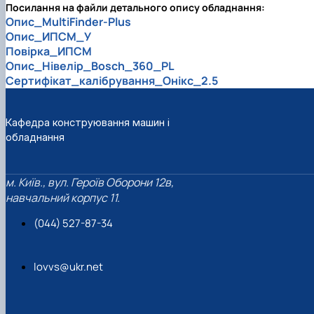
Посилання на файли детального опису обладнання:
Опис_MultiFinder-Plus
Опис_ИПСМ_У
Повірка_ИПСМ
Опис_Нівелір_Bosch_360_PL
Сертифікат_калібрування_Онікс_2.5
Кафедра конструювання машин і
обладнання
м. Київ., вул. Героїв Оборони 12в,
навчальний корпус 11.
(044) 527-87-34
lovvs@ukr.net