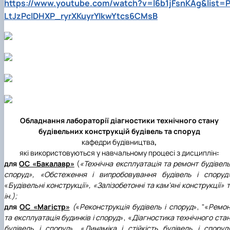
https://www.youtube.com/watch?v=l6b1jFsnKAg&list=
LtJzPclDHXP_ryrXKuyrYIkwYtcs6CMsB
Обладнання лабораторії діагностики технічного стану
будівельних конструкцій будівель та споруд
кафедри будівництва
,
які використовуються у навчальному процесі з дисциплін
:
для
ОС «Бакалавр»
(
«Технічна експлуатація та ремонт будівель
споруд», «Обстеження і випробовування будівель і споруд
«
Будівельні конструкції», «Залізобетонні та кам’яні конструкції» 
ін.);
для
ОС «Магістр»
(
«
Реконструкція будівель і споруд
», "«
Ремон
та експлуатація будинків і споруд
», «
Діагностика технічного ста
будівель і споруд
», «
Динаміка і стійкість будівель і споруд