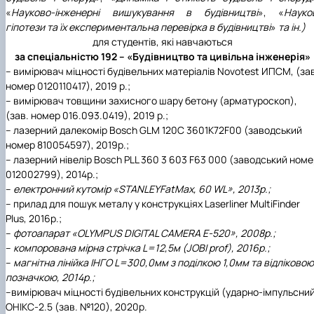
«
Науково-інженерні вишукування в будівництві
», «
Науко
гіпотези та їх експериментальна перевірка в будівництві
»
та ін.)
для студентів, які навчаються
за спеціальністю 192 – «Будівництво та цивільна інженерія»
– вимірювач міцності будівельних матеріалів Novotest ИПСМ, (за
номер 0120110417), 2019 р.;
– вимірювач товщини захисного шару бетону (арматуроскоп),
(зав. номер 016.093.0419), 2019 р.;
– лазерний далекомір Bosch GLM 120C 3601K72F00 (заводський
номер 810054597), 2019р.;
– лазерний нівелір Bosch PLL 360 3 603 F63
000 (заводський номе
012002799), 2014р.;
–
електронний кутомір «STANLEYFatMax, 60 WL», 2013р.;
– прилад для пошук металу у конструкціях Laserliner MultiFinder
Plus, 2016р.;
–
фотоапарат «OLYMPUS DIGITAL CAMERА Е-520», 2008р.;
–
компорована мірна стрічка L=12,5м (JOBI prof), 2016р.;
–
магнітна лінійка ІНГО L=300,0мм з поділкою 1,0мм та відліковою
позначкою, 2014р.;
–вимірювач міцності будівельних конструкцій (ударно-імпульсни
ОНІКС-2.5 (зав. №120), 2020р.