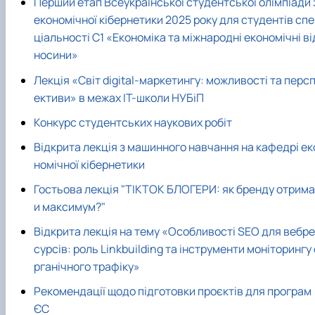
Перший етап Всеукраїнської студентської олімпіади 
економічної кібернетики 2025 року для студентів спе
ціальності С1 «Економіка та міжнародні економічні ві
носини»
Лекція «Світ digital-маркетингу: можливості та перс
ективи» в межах IT-школи НУБіП
Конкурс студентських наукових робіт
Відкрита лекція з машинного навчання на кафедрі ек
номічної кібернетики
Гостьова лекція "ТІКТОК БЛОГЕРИ: як бренду отрима
и максимум?"
Відкрита лекція на тему «Особливості SEO для вебре
сурсів: роль Linkbuilding та інструменти моніторингу 
рганічного трафіку»
Рекомендації щодо підготовки проєктів для програм
ЄС