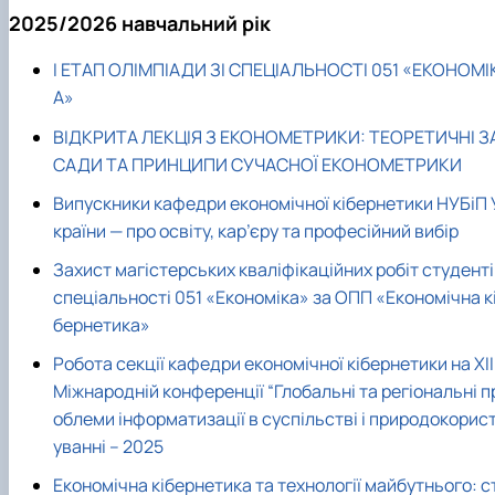
2025/2026 навчальний рік
І ЕТАП ОЛІМПІАДИ ЗІ СПЕЦІАЛЬНОСТІ 051 «ЕКОНОМІ
А»
ВІДКРИТА ЛЕКЦІЯ З ЕКОНОМЕТРИКИ: ТЕОРЕТИЧНІ З
САДИ ТА ПРИНЦИПИ СУЧАСНОЇ ЕКОНОМЕТРИКИ
Випускники кафедри економічної кібернетики НУБіП 
країни — про освіту, кар’єру та професійний вибір
Захист магістерських кваліфікаційних робіт студент
спеціальності 051 «Економіка» за ОПП «Економічна к
бернетика»
Робота секції кафедри економічної кібернетики на XII
Міжнародній конференції “Глобальні та регіональні п
облеми інформатизації в суспільстві і природокорис
уванні – 2025
Економічна кібернетика та технології майбутнього: с