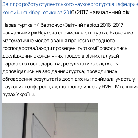
Зв
іт про роботу студентського наукового гуртка кафедри 
6/2017 навчальний рік
кономічної кібернетики за 201
Назва гуртка «Кібертонус»Звітний період 2016-2017
навчальний рікНаукова спрямованість гуртка Економіко-
математичне моделювання процесів народного
господарстваЗаходи проведені гурткомПроводились
дослідження економічних процесів різних галузей
народного господарства; результати досліджень
доповідались на засіданнях гуртка; проводились
обговорення результатів досліджень; приймали участь у
наукових конференціях, що проводились у НУБіПУ та інши
вузах України.