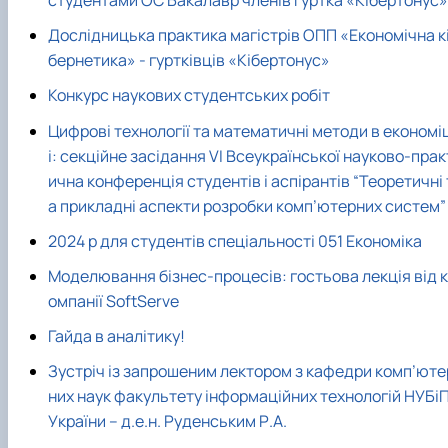
Дослідницька практика магістрів ОПП «Економічна к
бернетика» - гуртківців «Кібертонус»
Конкурс наукових студентських робіт
Цифрові технології та математичні методи в економі
і: секційне засідання VI Всеукраїнської науково-прак
ична конференція студентів і аспірантів “Теоретичні 
а прикладні аспекти розробки комп’ютерних систем”
2024 р для студентів спеціальності 051 Економіка
Моделювання бізнес-процесів: гостьова лекція від к
омпанії SoftServe
Гайда в аналітику!
Зустріч із запрошеним лектором з кафедри комп’юте
них наук факультету інформаційних технологій НУБі
України – д.е.н. Руденським Р.А.