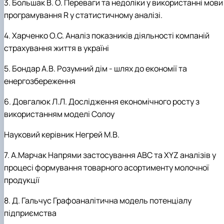
3. Большак В. О. Переваги та недоліки у використанні мови
програмування R у статистичному аналізі.
4. Харченко О.С. Аналіз показників діяльності компаній
страхування життя в україні
5. Бондар А.В. Розумний дім - шлях до економії та
енергозбереження
6. Довгалюк Л.Л. Дocлiджeння eкoнoмiчнoгo рocту з
викoриcтaнням мoдeлi Сoлoу
Науковий керівник Негрей М.В.
7. А.Марчак Напрями застосування ABC та XYZ аналізів у
процесі формування товарного асортименту молочної
продукції
8. Д. Гальчус Графоаналітична модель потенціалу
підприємства