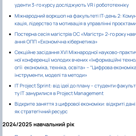
уденти 3-го курсу досліджують VR і робототехніку
Міжнародний воркшоп на факультеті ІТ-день 2: Комун
кація, лідерство та мотивація в управлінні проєктам
Постерна сесія магістрів ОС «Магістр» 2-го року нав
ання ОПП «Економічна кібернетика»
Секційне засідання ХVІ Міжнародної науково-практи
ної конференції молодих вчених «Інформаційні техно
огії: економіка, техніка, освіта» – “Цифрова економіка
інструменти, моделі та методи»
IT Project Sprint: від ідеї до плану – студенти факуль
ту ІТ занурилися в Project Management
Відкрите заняття з цифрової економіки: відкриті дані
як стратегічний ресурс
2024/2025 навчальний рік