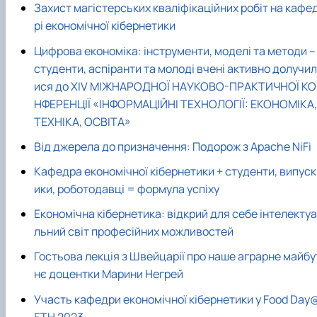
Захист магістерських кваліфікаційних робіт на кафе
рі економічної кібернетики
Цифрова економіка: інструменти, моделі та методи –
студенти, аспіранти та молоді вчені активно долучил
ися до XIV МІЖНАРОДНОЇ НАУКОВО-ПРАКТИЧНОЇ КО
НФЕРЕНЦІЇ «ІНФОРМАЦІЙНІ ТЕХНОЛОГІЇ: ЕКОНОМІКА,
ТЕХНІКА, ОСВІТА»
Від джерела до призначення: Подорож з Apache NiFi
Кафедра економічної кібернетики + студенти, випуск
ики, роботодавці = формула успіху
Економічна кібернетика: відкрий для себе інтелектуа
льний світ професійних можливостей
Гостьова лекція з Швейцарії про наше аграрне майбу
нє доцентки Марини Негрей
Участь кафедри економічної кібернетики у Food Day
ETH 2023