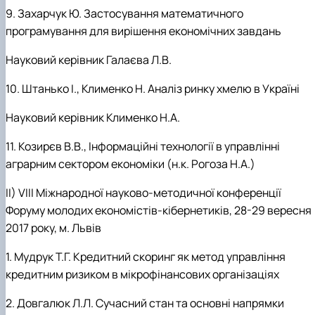
9. Захарчук Ю. Застосування математичного
програмування для вирішення економічних завдань
Науковий керівник Галаєва Л.В.
10. Штанько І., Клименко Н. Аналіз ринку хмелю в Україні
Науковий керівник Клименко Н.А.
11. Козирєв В.В., Інформаційні технології в управлінні
аграрним сектором економіки (н.к. Рогоза Н.А.)
ІІ) VІІІ Міжнародної науково-методичної конференції
Форуму молодих економістів-кібернетиків, 28-29 вересня
2017 року, м. Львів
1. Мудрук Т.Г. Кредитний скоринг як метод управління
кредитним ризиком в мікрофінансових організаціях
2. Довгалюк Л.Л. Сучасний стан та основні напрямки