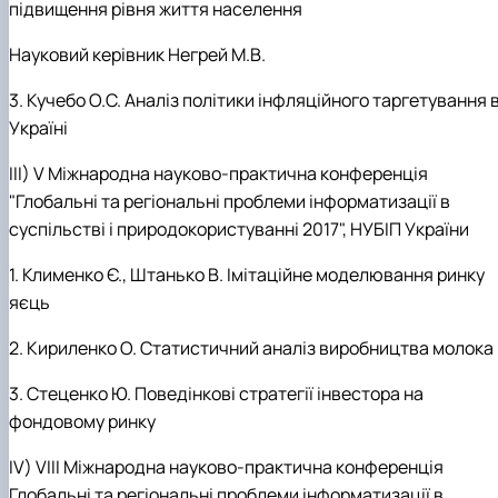
підвищення рівня життя населення
Науковий керівник Негрей М.В.
3. Кучебо О.С. Аналіз політики інфляційного таргетування 
Україні
ІІІ) V Міжнародна науково-практична конференція
"Глобальні та регіональні проблеми інформатизації в
суспільстві і природокористуванні 2017", НУБІП України
1. Клименко Є., Штанько В. Імітаційне моделювання ринку
яєць
2. Кириленко О. Статистичний аналіз виробництва молока
3. Стеценко Ю. Поведінкові стратегії інвестора на
фондовому ринку
ІV) VІІІ Міжнародна науково-практична конференція
Глобальні та регіональні проблеми інформатизації в