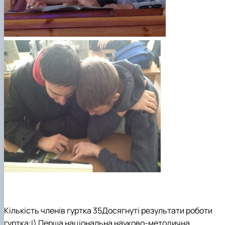
Кількість членів гуртка 35Досягнуті результати роботи
гуртка:І) Перша національна науково-методична