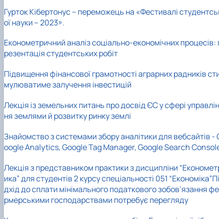
Гурток Кібертонус – переможець на «Фестивалі студентсь
ої науки – 2023».
Економетричний аналіз соціально-економічних процесів: 
резентація студентських робіт
Підвищення фінансової грамотності аграрних радників ст
мулюватиме залучення інвестицій
Лекція із земельних питань про досвід ЄС у сфері управлі
ня землями й розвитку ринку землі
Знайомство з системами збору аналітики для вебсайтів - 
oogle Analytics, Google Tag Manager, Google Search Consol
Лекція з представником практики з дисципліни “Економет
ика” для студентів 2 курсу спеціальності 051 “Економіка”
П
дхід до сплати мінімального податкового зобов’язання фе
рмерськими господарствами потребує перегляду