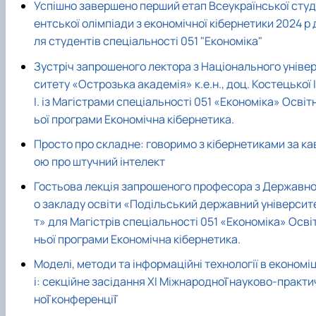
Успішно завершено перший етап Всеукраїнської студ
ентської олімпіади з економічної кібернетики 2024 р 
ля студентів спеціальності 051 "Економіка"
Зустріч запрошеного лектора з Національного уніве
ситету «Острозька академія» к.е.н., доц. Костецької І
І. із Магістрами спеціальності 051 «Економіка» Освіт
ьої програми Економічна кібернетика.
Просто про складне: говоримо з кібернетиками за ка
ою про штучний інтелект
Гостьова лекція запрошеного професора з Державно
о закладу освіти «Подільський державний університ
т» для Магістрів спеціальності 051 «Економіка» Осві
ньої програми Економічна кібернетика.
Моделі, методи та інформаційні технології в економі
і: секційне засідання XI Міжнародної̈ науково-практи
ної̈ конференції̈