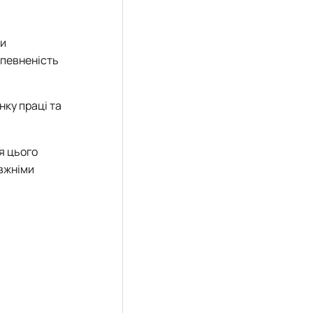
ни
впевненість
нку праці та
ня цього
авжніми