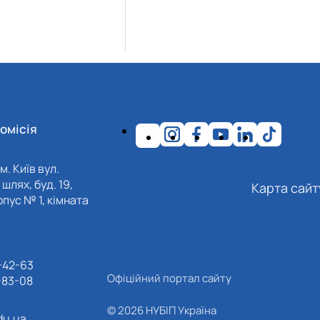
омісія
м. Київ вул.
шлях, буд. 19,
Карта сайт
пус № 1, кімната
-42-63
Офіційний портал сайту
-83-08
© 2026 НУБІП Україна
du.ua