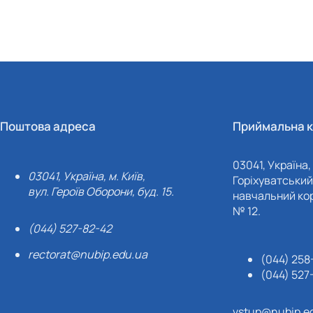
Поштова адреса
Приймальна к
03041, Україна, 
03041, Україна, м. Київ,
Горіхуватський 
вул. Героїв Оборони, буд. 15.
навчальний кор
№ 12.
(044) 527-82-42
rectorat@nubip.edu.ua
(044) 258
(044) 527
vstup@nubip.e