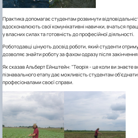
Практика допомагає студентам розвинути відповідальніст
вдосконалюють свої комунікативні навички, вчаться прац
у власних силах та готовність до професійної діяльності.
Роботодавці цінують досвід роботи, який студенти отримую
дозволяє знайти роботу за фахом одразу після закінчення
Як сказав Альберт Ейнштейн: "Теорія - це коли ви знаєте вс
пізнавального етапу дає можливість студентам об'єднати
професіоналами своєї справи.