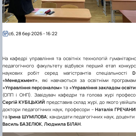
Кафедра англійської філології
Кафедра фізичної культури і спорту
Кафедра філософії та міжнародної
комунікації
Кафедра психології
сб, 28 бер 2026 - 16:22
Кафедра культурології
На кафедрі управління та освітніх технологій гуманітарн
педагогічного факультету відбувся перший етап конкурс
наукових робіт серед магістрантів спеціальності
D
«Менеджмент»
, які навчаються за освітніми програмам
«Управління персоналом»
та
«Управління закладом освіти
(ОПП і ОНП). Завідувач кафедри та голова журі професо
Сергій КУБІЦЬКИЙ
представив склад журі, до якого увійшл
доктори педагогічних наук, професори –
Наталія ГРЕЧАНИ
та
Ірина ШУМІЛОВА
; кандидати педагогічних наук, доценти
Василь БАЗЕЛЮК
,
Людмила БІЛАН
.