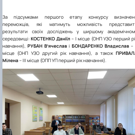
За підсумками першого етапу конкурсу визначен
переможців, які матимуть можливість представит
результати своїх досліджень у ширшому академічном
середовищі:
КОСТЕНКО Даніїл
– І місце (ОНП УЗО перший р
навчання),
РУБАН Вʼячеслав
і
БОНДАРЕНКО Владислав
– 
місце (ОНП УЗО другий рік навчання), а також
ПРИВАЛ
Мілена
– ІІІ місце (ОПП УП перший рік навчання).