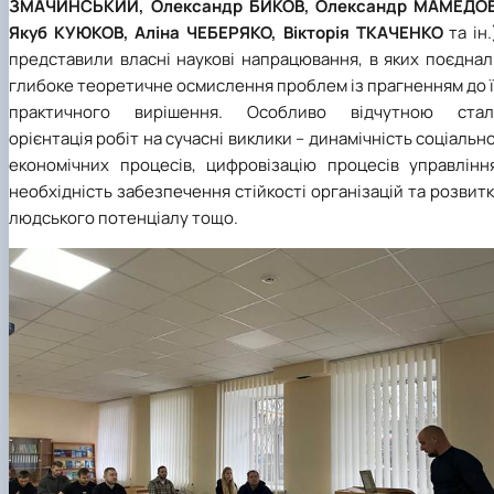
ЗМАЧИНСЬКИЙ, Олександр БИКОВ, Олександр МАМЕДОВ
Якуб КУЮКОВ, Аліна ЧЕБЕРЯКО, Вікторія ТКАЧЕНКО
та ін.
представили власні наукові напрацювання, в яких поєднал
глибоке теоретичне осмислення проблем із прагненням до 
практичного вирішення. Особливо відчутною стал
орієнтація робіт на сучасні виклики – динамічність соціальн
економічних процесів, цифровізацію процесів управління
необхідність забезпечення стійкості організацій та розвит
людського потенціалу тощо.