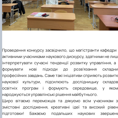
Проведення конкурсу засвідчило, що магістранти кафедри 
активними учасниками наукового дискурсу, здатними не ли
інтерпретувати сучасні тенденції розвитку управління, а
формувати нові підходи до розв’язання складни
професійних завдань. Саме такі ініціативи сприяють розвит
наукової культури, підсилюють дослідницьку складов
освітніх програм і формують середовище, у яком
народжуються управлінські рішення майбутнього.
Щиро вітаємо переможців та дякуємо всім учасникам з
змістовні дослідження, креативні ідеї та високий рівен
підготовки! Бажаємо подальших наукових звершень