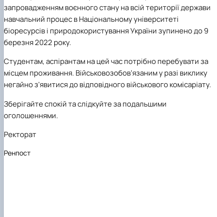
Mentoring of master's students of the ONP
Students’ and teachers’ success in COPILOT
запровадженням воєнного стану на всій території держави
Agroengineering in June
course "Robotic systems in sustainab…
навчальний процес в Національному університеті
Successful certification of master's graduate
Digital Twins Open Lecture
біоресурсів і природокористування України зупинено до 9
in the specialty 208 "Agricultur…
3D Visualization and Urban Design lecture
березня 2022 року.
Future engineers completed AI-referred cours
within the COPILOT project
Студентам, аспірантам на цей час потрібно перебувати за
Modern Applications and Services Practical
місцем проживання. Військовозобов'язаним у разі виклику
Workshop lecture
негайно з'явитися до відповідного військового комісаріату.
Зберігайте спокій та слідкуйте за подальшими
оголошеннями.
Ректорат
Ренпост