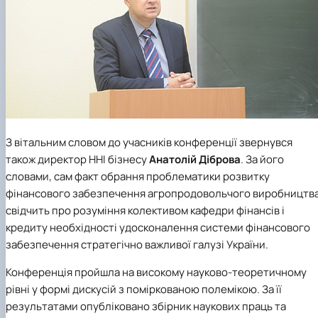
З вітальним словом до учасників конференції звернувся
також директор ННІ бізнесу
Анатолій Діброва
. За його
словами, сам факт обрання проблематики розвитку
фінансового забезпечення агропродовольчого виробництв
свідчить про розуміння колективом кафедри фінансів і
кредиту необхідності удосконалення системи фінансового
забезпечення стратегічно важливої галузі України.
Конференція пройшла на високому науково-теоретичному
рівні у формі дискусій з поміркованою полемікою. За її
результатами опубліковано збірник наукових праць та