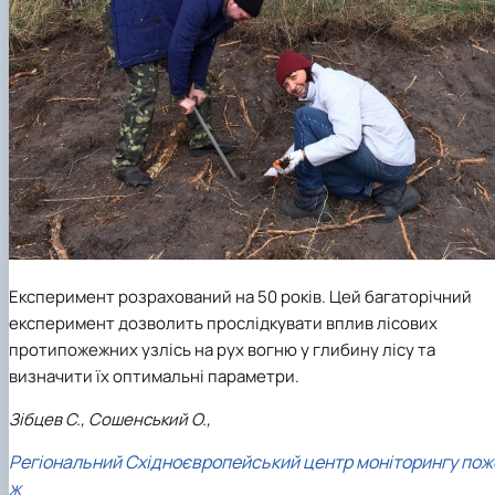
Експеримент розрахований на 50 років. Цей багаторічний
експеримент дозволить прослідкувати вплив лісових
протипожежних узлісь на рух вогню у глибину лісу та
визначити їх оптимальні параметри.
Зібцев С., Сошенський О.,
Регіональний Східноєвропейський центр моніторингу пож
ж