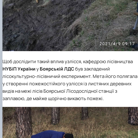
Щоб дослідити такий вплив узлісся,
кафедрою лісівництва
НУБіП України
у
Боярській ЛДС
був закладений
лісокультурно-лісівничий експеримент. Мета його полягала
у створенні пожежостійкого узлісся із листяних деревних
видів на межі лісів Боярської Лісодослідної станції з
заплавою, де майже щорічно викають пожежі.