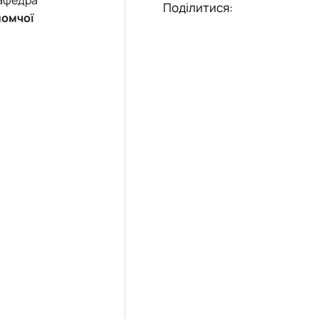
еціальностей
Поділитися:
йомчої