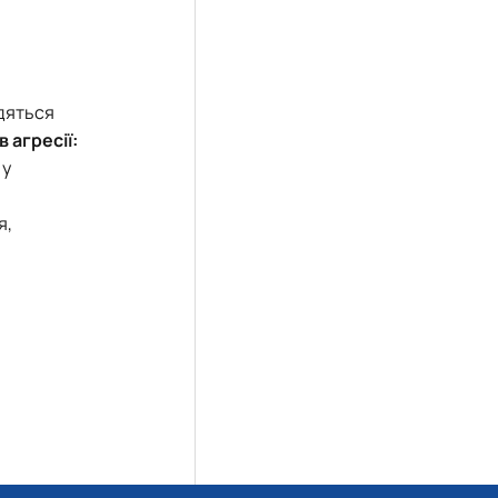
одяться
в агресії:
 у
я,