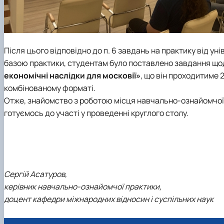
Після цього відповідно до п. 6 завдань на практику від у
базою практики, студентам було поставлено завдання щодо
економічні наслідки для московії»
, що він проходитиме 
комбінованому форматі.
Отже, знайомство з роботою місця навчально-ознайомчої 
готуємось до участі у проведенні круглого столу.
Сергій Асатуров,
керівник навчально-ознайомчої практики,
доцент кафедри міжнародних відносин і суспільних наук