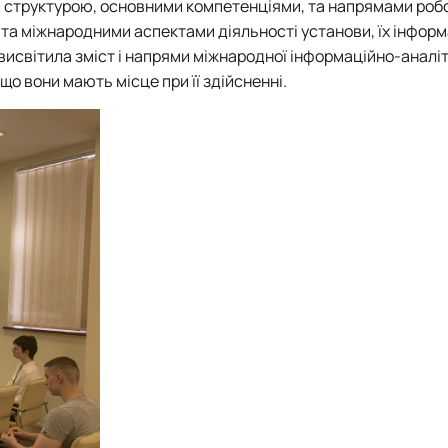
м, структурою, основними компетенціями, та напрямами роб
а міжнародними аспектами діяльності установи, їх інформ
висвітила зміст і напрями міжнародної інформаційно-аналі
що вони мають місце при її здійсненні.