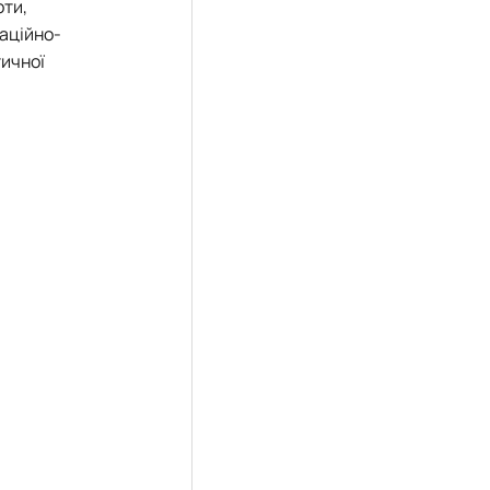
оти,
аційно-
тичної