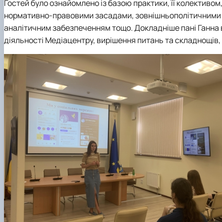
Гостей було ознайомлено із базою практики, її колективо
нормативно-правовими засадами, зовнішньополітичними т
аналітичним забезпеченням тощо. Докладніше пані Ганна 
діяльності Медіацентру, вирішення питань та складнощів, 