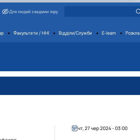
Для людей з вадами зору
ments
ар
Факультети / ННІ
Відділи/Служби
E-learn
Розкл
чт, 27 чер 2024 - 03:00
афедра