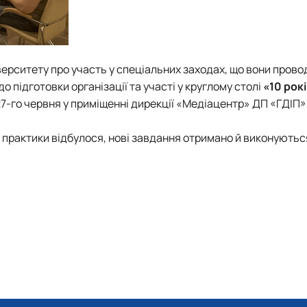
ніверситету про участь у спеціальних заходах, що вони пров
 підготовки організації та участі у
круглому столі
«10 рокі
27-го червня у приміщенні дирекції «Медіацентр» ДП «ГДІП»
практики відбулося, нові завдання отримано й виконуютьс