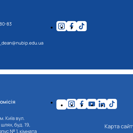
-80-83
_dean@nubip.edu.ua
омісія
м. Київ вул.
шлях, буд. 19,
Карта сайт
пус № 1, кімната