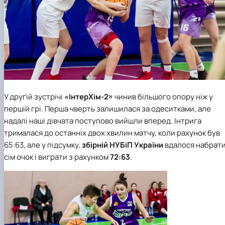
У другій зустрічі
«ІнтерХім-2»
чинив більшого опору ніж у
першій грі. Перша чверть залишилася за одеситками, але
надалі наші дівчата поступово вийшли вперед. Інтрига
трималася до останніх двох хвилин матчу, коли рахунок був
65:63, але у підсумку,
збірній НУБіП України
вдалося набрат
сім очок і виграти з рахунком
72:63
.