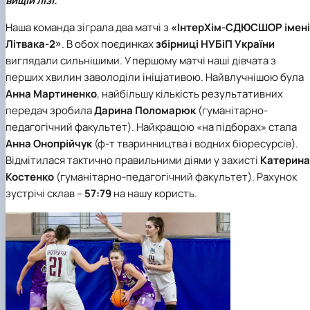
вищій лізі.
Вибіркові дисципліни
Практична підготовка
Наша команда зіграла два матчі з
«ІнтерХім-СДЮСШОР імені
Гостьові лекції
Літвака-2»
. В обох поєдинках
збірниці НУБіП України
Атестація здобувачів
виглядали сильнішими. У першому матчі наші дівчата з
Результати анкетування
перших хвилин заволоділи ініціативою. Найвлучнішою була
Додаткова (супровідна) інформація
Анна Мартиненко
, найбільшу кількість результативних
Акредитація
Договори про співпрацю
передач зробила
Дарина Поломарюк
(гуманітарно-
педагогічний факультет). Найкращою «на підборах» стала
Анна Онопрійчук
(ф-т тваринництва і водних біоресурсів).
Відмітилася тактично правильними діями у захисті
Катерина
Костенко
(гуманітарно-педагогічний факультет). Рахунок
зустрічі склав –
57:79
на нашу користь.