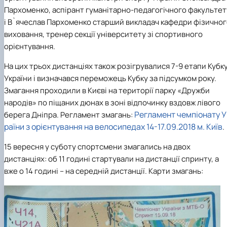
Кафедра англійської філології
Пархоменко, аспірант
гуманітарно-педагогічного факультет
Кафедра фізичної культури і спорту
і В`ячеслав Пархоменко старший викладач
кафедри фізичног
Кафедра філософії та міжнародної
виховання
,
тренер секції університету зі спортивного
комунікації
орієнтування.
Кафедра психології
Кафедра культурології
На цих трьох дистанціях також розігрувалися 7-9 етапи Кубк
України і визначався переможець Кубку за підсумком року.
Змагання проходили в Києві
на території парку «Дружби
народів»
по піщаних дюнах в зоні відпочинку вздовж лівого
Регламент чемпіонату У
берега Дніпра.
Регламент змагань:
раїни з орієнтування на велосипедах 14-17.09.2018 м. Київ
.
15 вересня у суботу спортсмени змагались на двох
дистанціях: об 11 годині стартували на дистанції спринту, а
вже о 14 годині – на середній дистанції. Карти змагань: