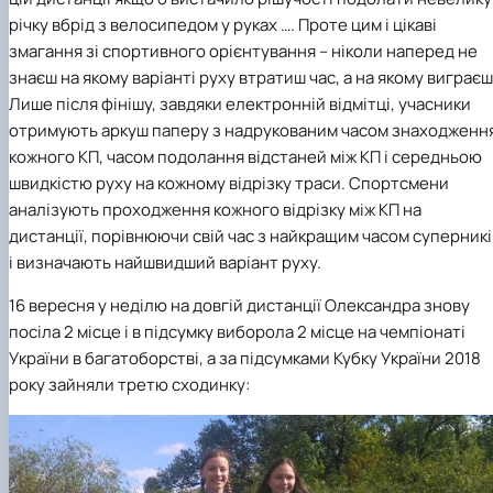
річку вбрід з велосипедом у руках …. Проте цим і цікаві
змагання зі спортивного орієнтування – ніколи наперед не
знаєш на якому варіанті руху втратиш час, а на якому виграєш
Лише після фінішу, завдяки електронній відмітці, учасники
отримують аркуш паперу з надрукованим часом знаходженн
кожного КП, часом подолання відстаней між КП і середньою
швидкістю руху на кожному відрізку траси. Спортсмени
аналізують проходження кожного відрізку між КП на
дистанції, порівнюючи свій час з найкращим часом суперникі
і визначають найшвидший варіант руху.
16 вересня у неділю на довгій дистанції Олександра знову
посіла 2 місце і в підсумку виборола 2 місце на чемпіонаті
України в багатоборстві, а за підсумками Кубку України 2018
року зайняли третю сходинку: