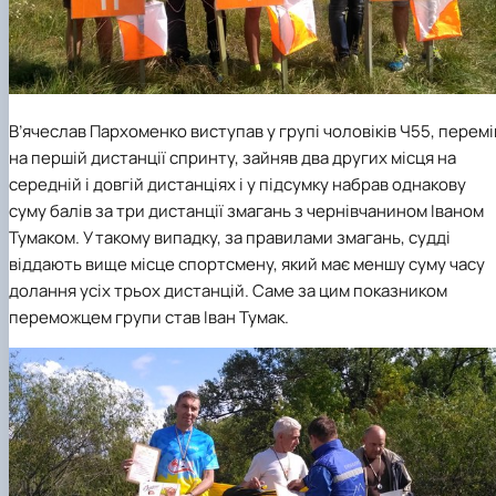
В’ячеслав Пархоменко виступав у групі чоловіків Ч55, перемі
на першій дистанції спринту, зайняв два других місця на
середній і довгій дистанціях і у підсумку набрав однакову
суму балів за три дистанції змагань з чернівчанином Іваном
Тумаком. У такому випадку, за правилами змагань, судді
віддають вище місце спортсмену, який має меншу суму часу
долання усіх трьох дистанцій. Саме за цим показником
переможцем групи став Іван Тумак.