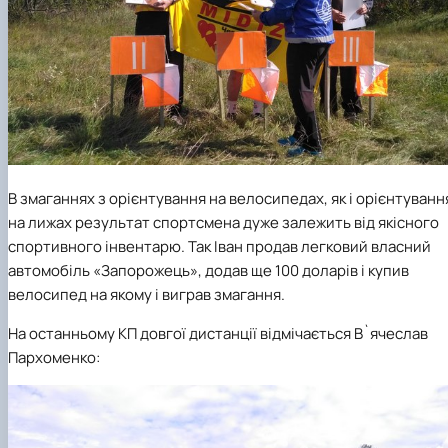
В змаганнях з орієнтування на велосипедах, як і орієнтуванн
на лижах результат спортсмена дуже залежить від якісного
спортивного інвентарю. Так Іван продав легковий власний
автомобіль «Запорожець», додав ще 100 доларів і купив
велосипед на якому і виграв змагання.
На останньому КП довгої дистанції відмічається В`ячеслав
Пархоменко: