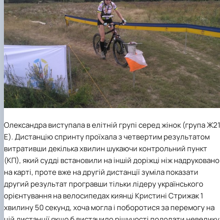
Олександра виступала в елітній групі серед жінок (група Ж2
Е). Дистанцію спринту проїхала з четвертим результатом
витративши декілька хвилин шукаючи контрольний пункт
(КП), який судді встановили на іншій доріжці ніж надруковано
на карті, проте вже на другій дистанції зуміла показати
другий результат програвши тільки лідеру українського
орієнтування на велосипедах киянці Кристині Стрижак 1
хвилину 50 секунд, хоча могла і поборотися за перемогу на
цій дистанції якщо б вистачило рішучості подолати невелику