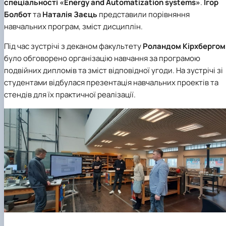
спеціальності
«Energy and Automatization systems»
.
Ігор
Болбот
та
Наталія Заєць
представили порівняння
навчальних програм, зміст дисциплін.
Під час зустрічі з деканом факультету
Роландом Кірхбергом
було обговорено організацію навчання за програмою
подвійних дипломів та зміст відповідної угоди. На зустрічі зі
студентами відбулася презентація навчальних проектів та
стендів для їх практичної реалізації.