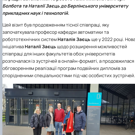
"Автоматизація, комп’ютерно-інтегровані
Міжнародна кредитна мобільність освітніх
Інформація про вибіркові компоненти
АПК
Болбота
та
Наталії Заєць
до Берлінського університету
програм
техн…
(дисципліни)
Робототехнічні системи
прикладних наук і технологій.
Інформація про вибіркові компоненти
Анкетування
(дисципліни) ОПП Магістр "Автоматизація, ко…
Вступ
Цей візит був продовженням тісної співпраці, яку
Анкетування (ОПП Магістр "Автоматизація,
започаткувала професор
кафедри автоматики та
комп’ютерно-інтегровані технології та …
робототехнічних систем
Наталія Заєць
ще у 2022 році. Нов
Буклет ОПП "Автоматизація, комп’ютерно-
ініціатива
Наталії Заєць
щодо розширення можливостей
інтегровані технології та робототехніка"
співпраці для інших факультетів обох університетів
розпочалася із зустрічей в онлайн-форматі, а продовжилася
обговоренням реалізації програм подвійних дипломів за
спорідненими спеціальностями під час особистих зустрічей