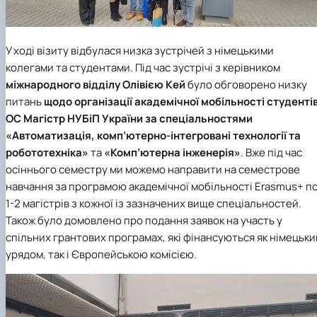
У ході візиту відбулася низка зустрічей з німецькими
колегами та студентами. Під час зустрічі з керівником
міжнародного відділу Олівією Кей
було обговорено низку
питань
щодо організації академічної мобільності студенті
ОС Магістр
НУБіП України
за
спеціальностями
«Автоматизація, комп’ютерно-інтегровані технології та
робототехніка»
та
«Комп’ютерна інженерія»
. Вже під час
осіннього семестру ми можемо направити на семестрове
навчання за програмою академічної мобільності Erasmus+ п
1-2 магістрів з кожної із зазначених вище спеціальностей.
Також було домовлено про подання заявок на участь у
спільних грантових програмах, які фінансуються як німецьк
урядом, так і Європейською комісією.