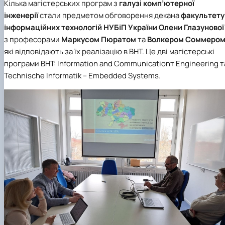
Кілька магістерських програм з
галузі комп’ютерної
інженерії
стали предметом обговорення
декана
факультету
інформаційних технологій
НУБіП України
Олени Глазунової
з професорами
Маркусом Пюратом
та
Волкером Соммеро
які відповідають за їх реалізацію в ВНТ. Це дві магістерські
програми ВНТ: Information and Communicationт Engineering т
Technische Informatik – Embedded Systems.