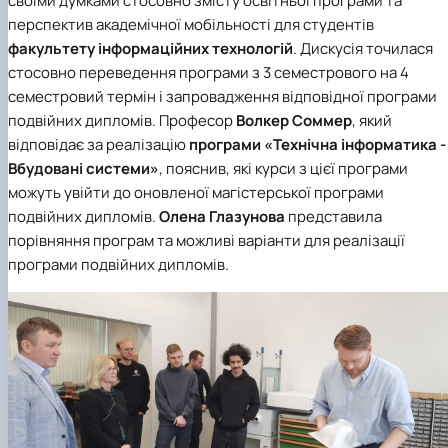
своїми думками стосовно змісту освітньої програми та
перспектив академічної мобільності для студентів
факультету інформаційних технологій
. Дискусія точилася
стосовно переведення програми з 3 семестрового на 4
семестровий термін і запровадження відповідної програми
подвійних дипломів. Професор
Волкер Соммер
, який
відповідає за реалізацію
програми «Технічна інформатика -
Вбудовані системи»
, пояснив, які курси з цієї програми
можуть увійти до оновленої магістерської програми
подвійних дипломів.
Олена Глазунова
представила
порівняння програм та можливі варіанти для реалізації
програми подвійних дипломів.