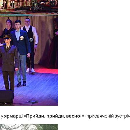
 у
ярмарці «Прийди, прийди, весно!»
, присвяченій зустріч