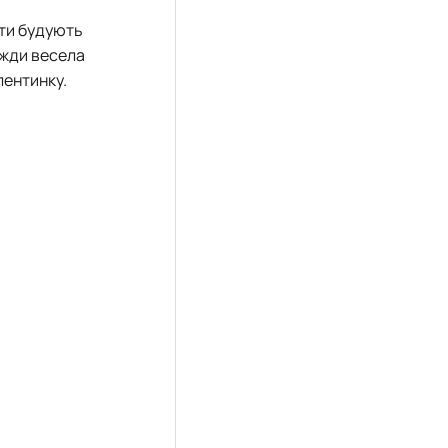
сти будують
вжди весела
лентинку.