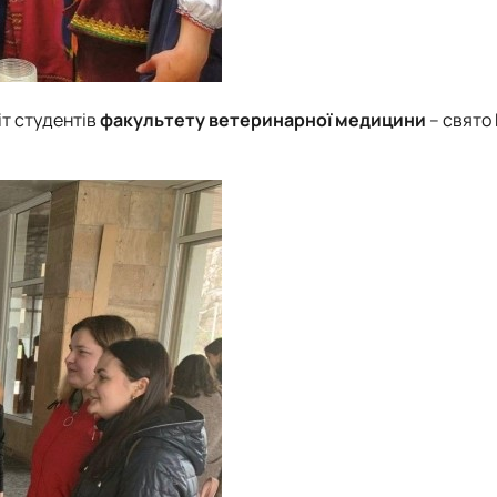
іт студентів
факультету ветеринарної медицини
– свято