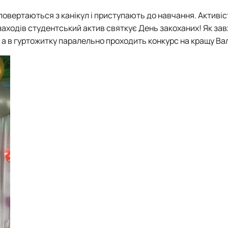
и повертаються з канікул і приступають до навчання. Активі
заходів студентський актив святкує День закоханих! Як за
 а в гуртожитку паралельно проходить конкурс на кращу Ва