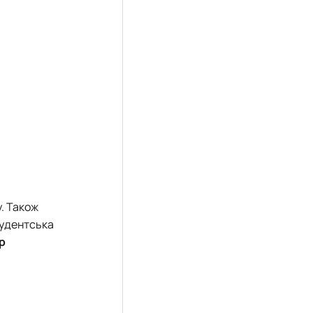
. Також
тудентська
р