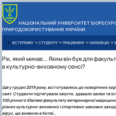
НАЦІОНАЛЬНИЙ УНІВЕРСИТЕТ БІОРЕСУРС
ПРИРОДОКОРИСТУВАННЯ УКРАЇНИ
ВСТУПНИКУ
СТУДЕНТУ
ПРАЦІВНИКУ
НАУКОВЦЮ
Вступ до НУБіП України 2026
Навчання
Освітній процес
Наукова діяльність
Управління і самоврядування
Приймальна комісія
Додаткова освіта
Міжнародна діяльність
Аспіранту / Докторанту
Загальна інформація
Рік, який минає... Яким він був для факу
Правила прийому
Позанавчальна діяльність
Довідкова інформація
Захисти дисертацій
Офіційні документи
в культурно-виховному сенсі?
Для осіб з тимчасово окупованих територій
Студентське самоврядування
Профспілкова організація
Законодавче та нормативне забезпечення
Стратегія розвитку на період 2026-2030рр. «ГОЛОСІ
Зимовий вступ
Довідкова інформація
Центр колективного користування науковим обладна
Доступ до публічної інформації
Підготовчий курс НМТ
Пільги
Біоетична комісія
Державні закупівлі
Ще у грудні 2019 року, всі готувались до новорічних кор
Для іноземців / For foreigners
Наукові видання
Офіційна символіка
свят. Студенти підтягували хвости, здавали заліки та і
Військова освіта
Наука для бізнесу
Антикорупційні заходи
100˗річного Ювілею факультету ветеринарної медицини.
Гендерна радниця
різних культурно-виховних і спортивно-масових заході
Контактна інформація
вірус, що виявили в Китаї…