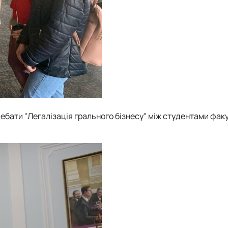
ебати "Легалізація грального бізнесу" між студентами фак