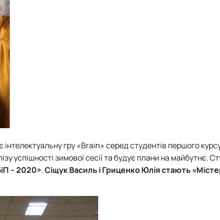
є інтелектуальну гру «Brain» серед студентів першого курсу
зу успішності зимової сесії та будує плани на майбутнє. С
іП – 2020»
.
Сіщук Василь і Гриценко Юлія стають «Місте