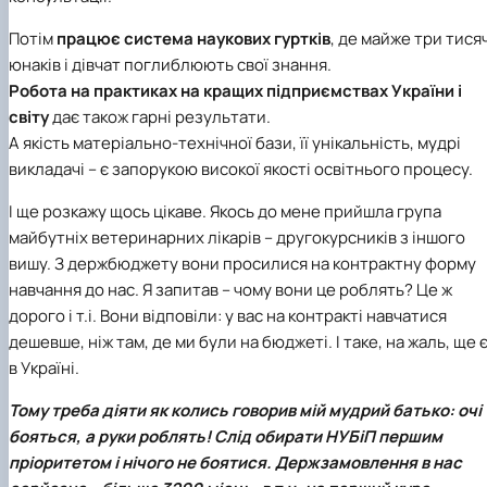
Потім
працює система наукових гуртків
, де майже три тисяч
юнаків і дівчат поглиблюють свої знання.
Робота на практиках на кращих підприємствах України і
світу
дає також гарні результати.
А якість матеріально-технічної бази, її унікальність, мудрі
викладачі – є запорукою високої якості освітнього процесу.
І ще розкажу щось цікаве. Якось до мене прийшла група
майбутніх ветеринарних лікарів – другокурсників з іншого
вишу. З держбюджету вони просилися на контрактну форму
навчання до нас. Я запитав – чому вони це роблять? Це ж
дорого і т.і. Вони відповіли: у вас на контракті навчатися
дешевше, ніж там, де ми були на бюджеті. І таке, на жаль, ще 
в Україні.
Тому треба діяти як колись говорив мій мудрий батько: очі
бояться, а руки роблять!
Слід обирати НУБіП першим
пріоритетом і нічого не боятися. Держзамовлення в нас