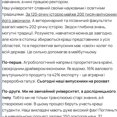
навчання, а нині працюю ректором.
Наш університет славний своїми науковими і освітніми
традиціями.
За 120-річну історію майже 200 тисяч випускникі
його закінчили
. А ветеринарний та лісівничий факультети
взагалі мають 202-річну історію. Звідси глибина знань,
могутні традиції. Розумієте, навчатися можна де завгодно,
але коли в столиці збираються кращі представники з усіх
областей, то в перспективі випускник має «своїх» колег по
всій державі. Це сильно допомагає в майбутньому.
По-перше.
Агробіологічний напрям є пріоритетом в країні,
своєрідним драйвером економіки. Як відомо, 16% валового
внутрішнього продукту та 42% експорту – це аграрна і
переробна галузі.
Сьогодні наші випускники на розхват
.
По-друге.
Ми не звичайний університет, а дослідницького
типу
. Тобто ми не тільки транслюємо старі знання, а й
створюємо нові. В цьому процесі беруть участь кращі
студенти. Наші викладачі мають дуже високий фах! Погляньт
– в навчальному процесі задіяні 250 докторів наук, 37