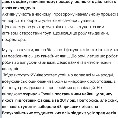
дають оцінку навчальному процесу, оцінюють діяльність
своїх викладачів.
Активну участь в чесному і прозорому навчальному процесі 
університеті бере студентське самоврядування.
Щосеместрово ректор зустрічається зі студентським
активом, старостами груп. Щомісяця це роблять декани,
проректори.
Мушу зазначити, що на більшості факультетів та в інститута
ми позбавились цих ганебних явищ. До речі, легше цю робот
робити з випускниками шкіл, дещо важче із випускниками
коледжів.
Які результати?
Університет успішно долає всі міжнародні,
всеукраїнські оцінювання з боку міжнародних роботодавців,
бізнесу, громадськості, професійних організацій. Не
випадково
журнал «Гроші» поставив нам найвищу оцінку
якості підготовки фахівців за 2017 рік
. Повторюсь, але скажу
що
наші студенти вибороли 48 призових місць на
Всеукраїнських студентських олімпіадах з усіх предметів 