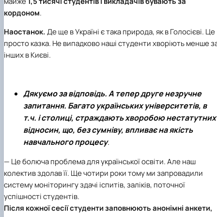
майже
1,5 тисячі студентів і викладачів бувають за
кордоном
.
Наостанок.
Де ще в Україні є така природа, як в Голосієві. Це
просто казка. Не випадково наші студенти хворіють менше з
інших в Києві.
Дякуємо за відповідь. А тепер друге незручне
запитання. Багато українських університетів, в
т.ч. і столиці, страждають хворобою нестатутних
відносин, що, без сумніву, впливає на якість
навчального процесу
.
— Це болюча проблема для української освіти. Але наш
колектив здолав її. Ще чотири роки тому ми запровадили
систему моніторингу здачі іспитів, заліків, поточної
успішності студентів.
Після кожної сесії студенти заповнюють анонімні анкети,