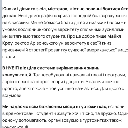
Юнаки і дівчата з сіл, містечок, міст не повинні боятися йт
до нас
. Нині демографічна криза і середній бал зарахування
не є високим. Ми не боїмося брати дітей з низьким балом – в
умовах дослідницького університету спільними зусиллями
ми витягнемо такого студента. Про це добре пише
Майкл
Кроу
, ректор
Арізонського університету
в своїй книзі,
присвяченій стратегії розвитку сучасної американської вищо
школи.
В НУБіП діє ціла система вирівнювання знань,
консультацій
. Так перебудовані навчальні плані і програми,
зорієнтовані наші професори і доценти. У нас вчитися не
просто, але хто хоче – той успішно навчається. Для цього є
всі умови.
Ми надаємо всім бажаючим місця в гуртожитках
, всі вони
відремонтовані, студенти живуть хоч і тісно, та дружно. Оди
одному допомагають, організовуємо в гуртожитках також
консультації.