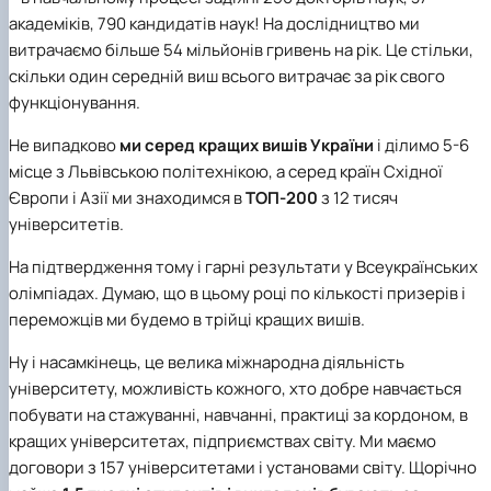
академіків, 790 кандидатів наук! На дослідництво ми
витрачаємо більше 54 мільйонів гривень на рік. Це стільки,
скільки один середній виш всього витрачає за рік свого
функціонування.
Не випадково
ми серед кращих вишів України
і ділимо 5-6
місце з Львівською політехнікою, а серед країн Східної
Європи і Азії ми знаходимся в
ТОП-200
з 12 тисяч
університетів.
На підтвердження тому і гарні результати у Всеукраїнських
олімпіадах. Думаю, що в цьому році по кількості призерів і
переможців ми будемо в трійці кращих вишів.
Ну і насамкінець, це велика міжнародна діяльність
університету, можливість кожного, хто добре навчається
побувати на стажуванні, навчанні, практиці за кордоном, в
кращих університетах, підприємствах світу. Ми маємо
договори з 157 університетами і установами світу. Щорічно