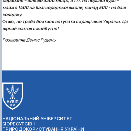
серйозне – більше 3200 місць, в т.ч. на перший курс –
майже 1400 на базі середньої школи, понад 500 - на базі
коледжу.
Отже,
не треба боятися вступати в кращі виші України. Це
вірний квиток в майбутнє!
Розмовляв Денис Рудень
НАЦІОНАЛЬНИЙ УНІВЕРСИТЕТ
БІОРЕСУРСІВ І
ПРИРОДОКОРИСТУВАННЯ УКРАЇНИ