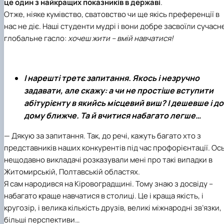
це один з найкращих показників в державі
.
Отже, ніяке кумівство, сватовство чи ще якісь преференції в
нас не діє. Наші студенти мудрі і вони добре засвоїли сучасн
глобальне гасло:
хочеш жити – вмій навчатися!
І нарешті третє запитання. Якось і незручно
задавати, але скажу: а чи не простіше вступити
абітурієнту в якийсь місцевий виш? І дешевше і до
дому ближче. Та й вчитися набагато легше…
— Дякую за запитання. Так, до речі, кажуть багато хто з
представників наших конкурентів під час профорієнтації. Ос
нещодавно викладачі розказували мені про такі випадки в
Житомирській, Полтавській областях.
Я сам народився на Кіровоградщині. Тому знаю з досвіду –
набагато краще навчатися в столиці. Це і краща якість, і
кругозір, і велика кількість друзів, великі міжнародні зв’язки,
більші перспективи…