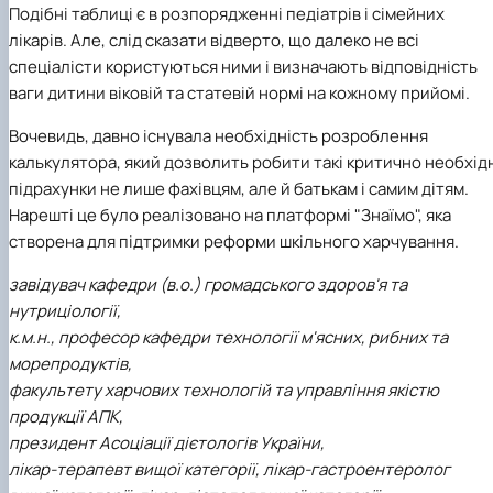
Подібні таблиці є в розпорядженні педіатрів і сімейних
лікарів. Але, слід сказати відверто, що далеко не всі
спеціалісти користуються ними і визначають відповідність
ваги дитини віковій та статевій нормі на кожному прийомі.
Вочевидь, давно існувала необхідність розроблення
калькулятора, який дозволить робити такі критично необхід
підрахунки не лише фахівцям, але й батькам і самим дітям.
Нарешті це було реалізовано на платформі "Знаїмо", яка
створена для підтримки реформи шкільного харчування.
завідувач кафедри (в.о.) громадського здоров'я та
нутриціології,
к.м.н., професор кафедри технології м'ясних, рибних та
морепродуктів,
факультету харчових технологій та управління якістю
продукції АПК,
президент Асоціації дієтологів України,
лікар-терапевт вищої категорії, лікар-гастроентеролог