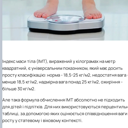
Індекс маси тіла (ІМТ), виражений у кілограмах на метр
квадратний, є універсальним показником, який має досить
просту класифікацію: норма - 18,5-25 кг/м2, недостатня вага 
менше 18,5 кг/м2, надмірна вага понад 25 кг/м2, ожиріння -
більше 30 кг/м2.
Але така формула обчислення ІМТ абсолютно не підходить
для дітей і підлітків. Для них використовуються перцентильн
таблиці, за допомогою яких оцінюється співвідношення ваги 
росту у статевому і віковому контексті.