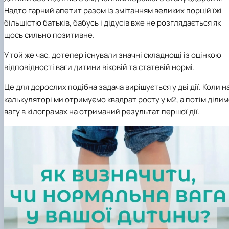
Надто гарний апетит разом із змітанням великих порцій їжі
більшістю батьків, бабусь і дідусів вже не розглядається як
щось сильно позитивне.
У той же час, дотепер існували значні складнощі із оцінкою
відповідності ваги дитини віковій та статевій нормі.
Це для дорослих подібна задача вирішується у дві дії. Коли н
калькуляторі ми отримуємо квадрат росту у м2, а потім діли
вагу в кілограмах на отриманий результат першої дії.