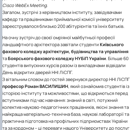
БОРИСЕНКО Володимир Валерійович
Лісопожежні школи
Cisco WebEx Meeting.
(29.07.1981 - 02.02.2024 р.), випускник 2002
Міжнародні стандарти з гасіння пожеж
Загалом, зустрічі з керівництвом інституту, завідувачами
ро…
Пожежне законодавство
кафедр та працівниками приймальної комісії університету
ГОЛУБ Артур Володимирович (13.04.1994 -
Контакти
зареєструвалося близько 200 абітурієнтів та їхніх батьків.
12.09.2021 р.), випускник 2020 року.
ГОРЕЦЬКИЙ Олег Петрович (22.11.1974 -
На очну зустріч до своєї омріяної майбутньої професії
18.06.2022 р.), випускник 1999 року.
ландшафтного архітектора завітали студенти
Київського
ГОРОБЕНКО Олександр Миколайович
(13.09.1986 - 11.11.2024 р.), випускник 2023 ро…
фахового коледжу архітектури, будівництва та управління
ДАНИЛЕНКО Андрій Миколайович (04.07.19
та
Боярського фахового коледжу НУБіП України
. Більше 60
- 24.08.2024 р.), випускник 2016 року.
студентів випускних курсів разом із викладачами відвідали
ДОСЯК Дмитро Дмитрович (14.05.1981 -
День відкритих дверей ННІ ЛіСПГ.
22.12.2023 р.), випускник 2004 року.
З вітальним словом до гостей звернувся директор ННІ ЛіСПГ
ДРУЗЬ Валерій Іванович (02.10.1980 -
професор Роман ВАСИЛИШИН
, який ознайомив студентів із
05.09.2023 р.), випускник 2003 року.
історією інституту та можливостями, що відкриються перед
ДУБИНА Сергій Анатолійович (24.04.1983 -
31.07.2023 р.), випускник 2005 року.
вступниками під час навчання: знаний в світі, потужний
ЗАЛОЗНИЙ Вʼячеслав Анатолійович
колектив науково-педагогічних працівників, якісні знання та
(11.06.1984 - 24.09.2024 р.), випускник 2006
найкраща матеріально-технічна база, наукові лабораторії та
ро…
практична підготовка на профільних підприємствах України
КОВАЛЬСЬКИЙ Павло Васильович (25.06.19
та за кордоном – ці переваги нашого Університету до послуг
- 06.05.2022 р.), випускник 1999 року.