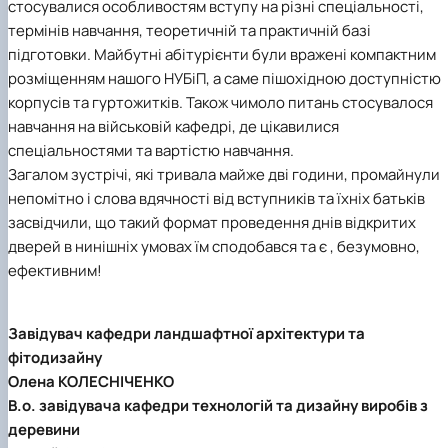
стосувалися особливостям вступу на різні спеціальності,
термінів навчання, теоретичній та практичній базі
підготовки. Майбутні абітурієнти були вражені компактним
розміщенням нашого НУБіП, а саме пішохідною доступністю
корпусів та гуртожитків. Також чимоло питань стосувалося
навчання на військовій кафедрі, де цікавилися
спеціальностями та вартістю навчання.
Загалом зустрічі, які тривала майже дві години, промайнули
непомітно і слова вдячності від вступників та їхніх батьків
засвідчили, що такий формат проведення днів відкритих
дверей в нинішніх умовах їм сподобався та є , безумовно,
ефективним!
Завідувач кафедри ландшафтної архітектури та
фітодизайну
Олена КОЛЕСНІЧЕНКО
В.о. завідувача кафедри технологій та дизайну виробів з
деревини