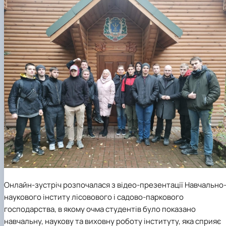
Онлайн-зустріч розпочалася з відео-презентації Навчально
наукового інститу лісовового і садово-паркового
господарства, в якому очма студентів було показано
навчальну, наукову та виховну роботу інституту, яка сприяє