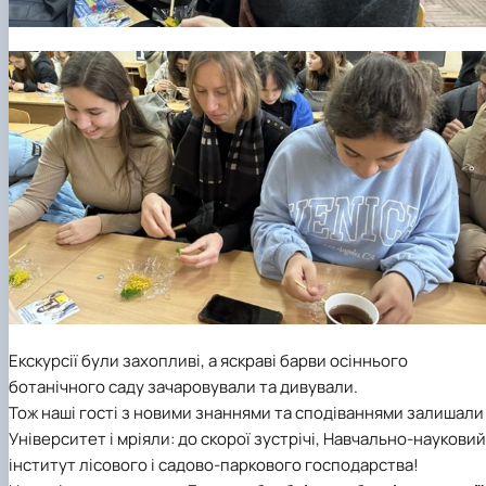
Екскурсії були захопливі, а яскраві барви осіннього
ботанічного саду зачаровували та дивували.
Тож наші гості з новими знаннями та сподіваннями залишали
Університет і мріяли: до скорої зустрічі, Навчально-науковий
інститут лісового і садово-паркового господарства!