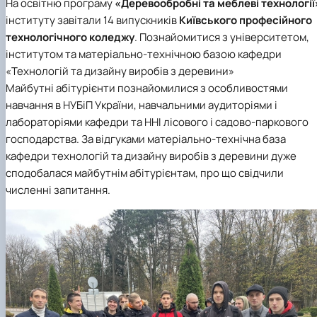
На освітню програму
«Деревообробні та меблеві технології
інституту завітали 14 випускників
Київського професійного
технологічного коледжу
. Познайомитися з університетом,
інститутом та матеріально-технічною базою кафедри
«Технологій та дизайну виробів з деревини»
Майбутні абітурієнти познайомилися з особливостями
навчання в НУБіП України, навчальними аудиторіями і
лабораторіями кафедри та ННІ лісового і садово-паркового
господарства. За відгуками матеріально-технічна база
кафедри технологій та дизайну виробів з деревини дуже
сподобалася майбутнім абітурієнтам, про що свідчили
численні запитання.