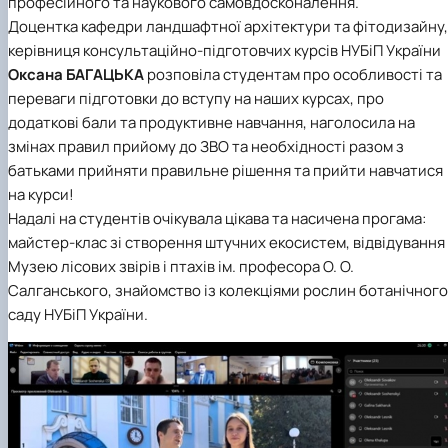
професійного та наукового самовдосконалення.
СЕРГА Петро Грирорович (18.06.1999 -
Доцентка кафедри ландшафтної архітектури та фітодизайну,
17.04.2024 р.), студент 2-го курсу 2024 рі…
керівниця консультаційно-підготовчих курсів НУБіП України
СОЛОВЙОВ Сергій Олександрович
Оксана БАГАЦЬКА
розповіла студентам про особливості та
(08.06.1983 - 27.09.2022 р.), випускник 2017
переваги підготовки до вступу на наших курсах, про
року.
СОРОКА Олександр Григорович (03.07.1986 
додаткові бали та продуктивне навчання, наголосила на
03.07.2023 р.), випускник 2019 року.
змінах правил прийому до ЗВО та необхідності разом з
СТЕПАНОВ Віталій Анатолійович (09.06.19
батьками прийняти правильне рішення та прийти навчатися
- 20.05.2022 р.), випускник 1999 року.
на курси!
ТЕРЕЩЕНКО Ростислав Віталійович (14.11.1
Надалі на студентів очікувала цікава та насичена прогама:
- 28.12.2023 р.), студент 2 курсу з…
майстер-клас зі створення штучних екосистем, відвідування
ТУШАКОВСЬКИЙ Борис Олександрович
Музею лісових звірів і птахів ім. професора О. О.
(02.05.1981 - 02.02.2025 р.), випускник 2003 р…
ШЕВЧЕНКО Володимир В’ячеславович
Салганського, знайомство із колекціями рослин ботанічного
(30.06.1965 - 03.2022 р.), випускник 1992 року.
саду НУБіП України.
ШИНКАРЬОВ Олексій Сергійович (30.03.19
- 25.08.2023 р.), випускник 2016 року.
ЯРЕМА Микола Юрійович (13.12.1973 -
18.12.2022 р.), випускник 1996 року.