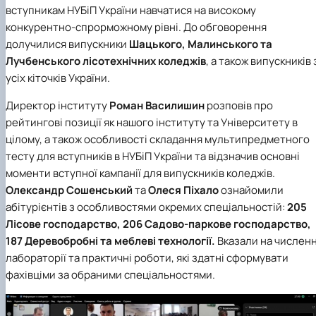
вступникам НУБіП України навчатися на високому
конкурентно-спрорможному рівні. До обговорення
долучилися випускники
Шацького, Малинського та
Лучбенського лісотехнічних коледжів
, а також випускників 
усіх кіточків України.
Директор інституту
Роман Василишин
розповів про
рейтингові позиції як нашого інституту та Університету в
цілому, а також особливості складання мультипредметного
тесту для вступників в НУБіП України та відзначив основні
моменти вступної кампанії для випускників коледжів.
Олександр Сошенський
та
Олеся Піхало
ознайомили
абітурієнтів з особливостями окремих спеціальностій:
205
Лісове господарство, 206 Садово-паркове господарство,
187 Деревобробні та меблеві технології.
Вказали на численн
лабораторії та практичні роботи, які здатні сформувати
фахівціми за обраними спеціальностями.