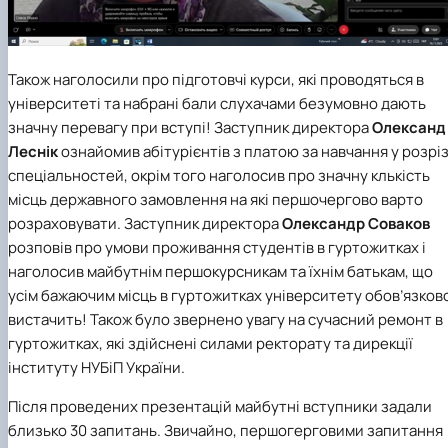
Також наголосили про підготовчі курси, які проводяться в
університеті та набрані бали слухачами безумовно дають
значну перевагу при вступі! Заступник директора
Олександ
Леснік
ознайомив абітурієнтів з платою за навчання у розріз
спеціальностей, окрім того наголосив про значну клькість
місць державного замовлення на які першочергово варто
розраховувати. Заступник директора
Олександр Соваков
розповів про умови проживання студентів в гуртожитках і
наголосив майбутнім першокурсникам та їхнім батькам, що
усім бажаючим місць в гуртожитках університету обов’язков
вистачить! Також було звернено увагу на сучасний ремонт в
гуртожитках, які здійснені силами ректорату та дирекції
інституту НУБіП України.
Після проведених презентацій майбутні вступники задали
близько 30 запитань. Звичайно, першогерговими запитання