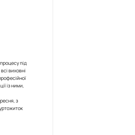
 процесу під
 всі виховні
професійної
ії із ними,
ресня, з
гуртожиток