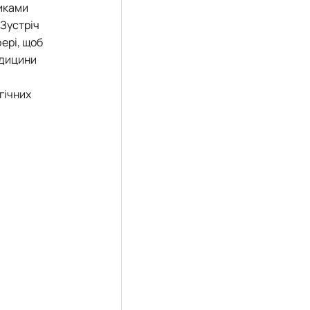
никами
 Зустріч
ері, щоб
едицини
гічних