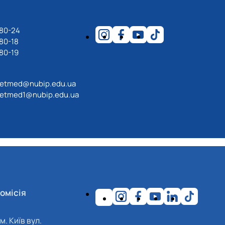
-80-24
80-18
80-19
etmed@nubip.edu.ua
etmed1@nubip.edu.ua
омісія
м. Київ вул.