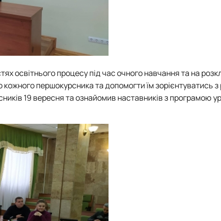
ях освітнього процесу під час очного навчання та на розкл
о кожного першокурсника та допомогти їм зорієнтуватись з
рсників 19 вересня та ознайомив наставників з програмою 