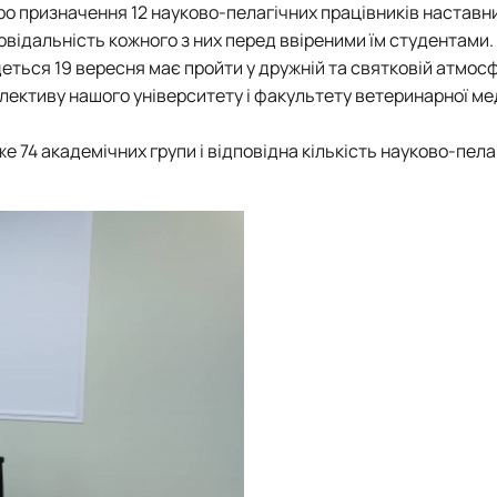
ро призначення 12 науково-пелагічних працівників настав
овідальність кожного з них перед ввіреними їм студентами.
деться 19 вересня має пройти у дружній та святковій атмосф
лективу нашого університету і факультету ветеринарної м
е 74 академічних групи і відповідна кількість науково-пела