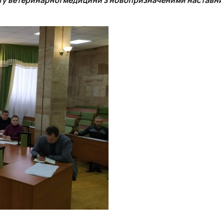
роходька
Вступ 2019 рік
Вступ 2018 рік
ндовані вченою радою факультет…
льтетом ветеринарної медицини …