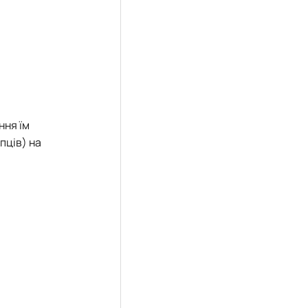
ння їм
пців) на