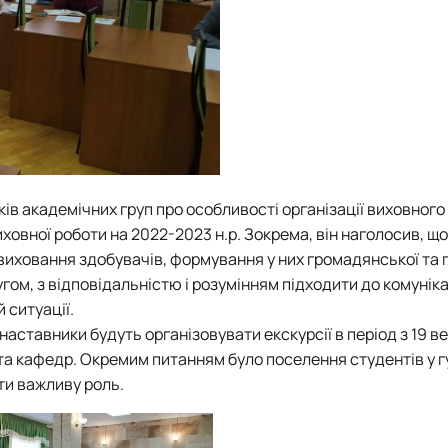
в академічних груп про особливості організації виховного
ховної роботи на 2022-2023 н.р. Зокрема, він наголосив, що
виховання здобувачів, формування у них громадянської та 
гом, з відповідальністю і розумінням підходити до комунікац
 ситуації.
аставники будуть організовувати екскурсії в період з 19 ве
 та кафедр. Окремим питанням було поселення студентів у 
ати важливу роль.