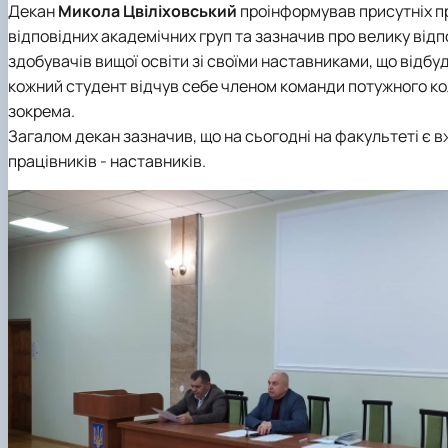
Декан
Микола Цвіліховський
проінформував присутніх п
відповідних академічних груп та зазначив про велику відп
здобувачів вищої освіти зі своїми наставниками, що відбу
кожний студент відчув себе членом команди потужного ко
зокрема.
Загалом декан зазначив, що на сьогодні на факультеті є вж
працівників - наставників.