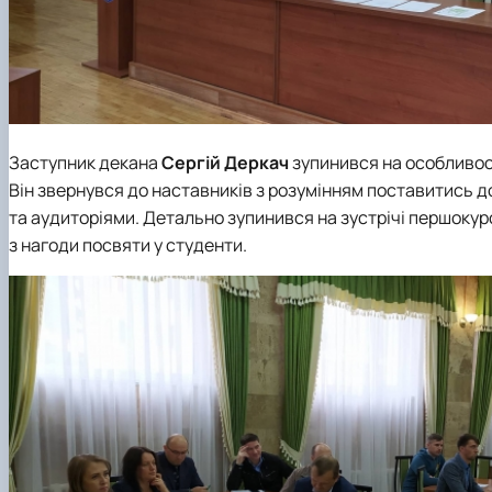
Заступник декана
Сергій Деркач
зупинився на особливост
Він звернувся до наставників з розумінням поставитись д
та аудиторіями. Детально зупинився на зустрічі першоку
з нагоди посвяти у студенти.