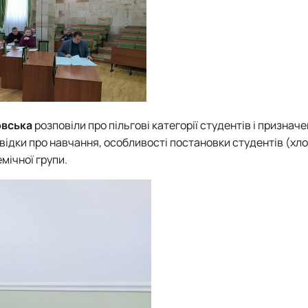
овська
розповіли про пільгові категорії студентів і призначе
відки про навчання, особливості постановки студентів (хло
мічної групи.