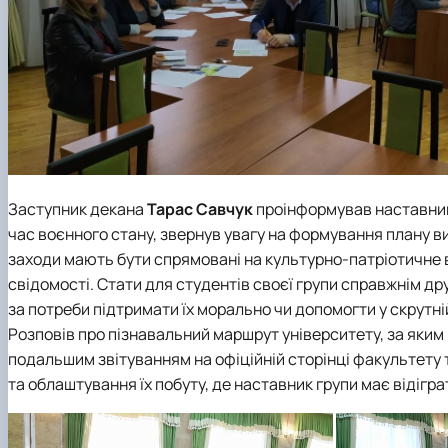
Заступник декана
Тарас Савчук
проінформував наставникі
час воєнного стану, звернув увагу на формування плану ви
заходи мають бути спрямовані на культурно-патріотичне 
свідомості. Стати для студентів своєї групи справжнім дру
за потреби підтримати їх морально чи допомогти у скрутній
Розповів про пізнавальний маршрут університету, за яким н
подальшим звітуванням на офіційній сторінці факультету
та облаштування їх побуту, де наставник групи має відігр