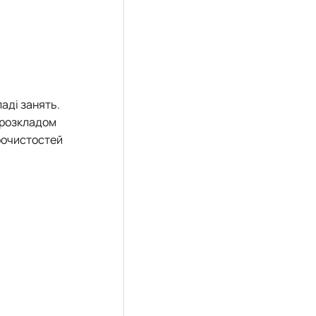
аді занять.
 розкладом
урочистостей