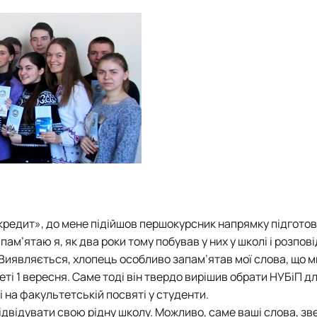
і кредит», до мене підійшов першокурсник напрямку підгото
 пам’ятаю я, як два роки тому побував у них у школі і розпов
. Виявляється, хлопець особливо запам’ятав мої слова, що м
еті 1 вересня. Саме тоді він твердо вирішив обрати НУБіП д
 на факультетській посвяті у студенти.
ідвідувати свою рідну школу. Можливо, саме ваші слова, зв