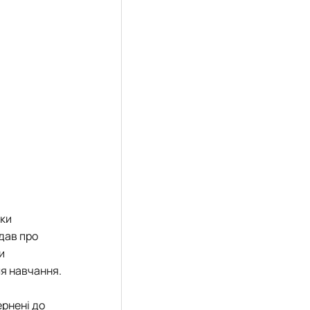
вки
ідав про
и
ля навчання.
ернені до