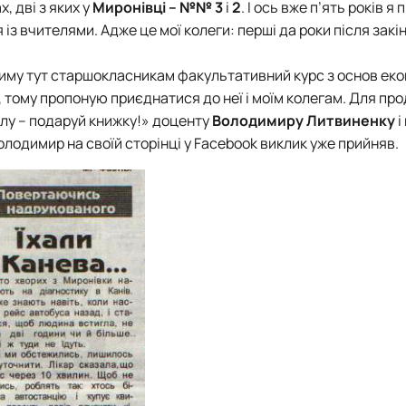
, дві з яких у
Миронівці – №№ 3
і
2
. І ось вже п’ять років 
 із вчителями. Адже це мої колеги: перші да роки після зак
тиму тут старшокласникам факультативний курс з основ еко
 тому пропоную приєднатися до неї і моїм колегам. Для пр
олу – подаруй книжку!» доценту
Володимиру Литвиненку
і
 Володимир на своїй сторінці у Facebook виклик уже прийняв.