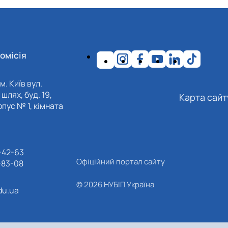
омісія
м. Київ вул.
шлях, буд. 19,
Карта сайт
пус № 1, кімната
-42-63
Офіційний портал сайту
-83-08
© 2026 НУБІП Україна
du.ua