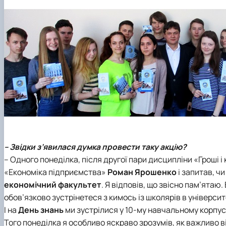
– Звідки з’явилася думка провести таку акцію?
– Одного понеділка, після другої пари дисципліни «Гроші 
«Економіка підприємства»
Роман Ярошенко
і запитав, чи
економічний факультет
. Я відповів, що звісно пам’ятаю
обов’язково зустрінетеся з кимось із школярів в університ
І на
День знань
ми зустрілися у 10-му навчальному корпусі
Того понеділка я особливо яскраво зрозумів, як важливо в