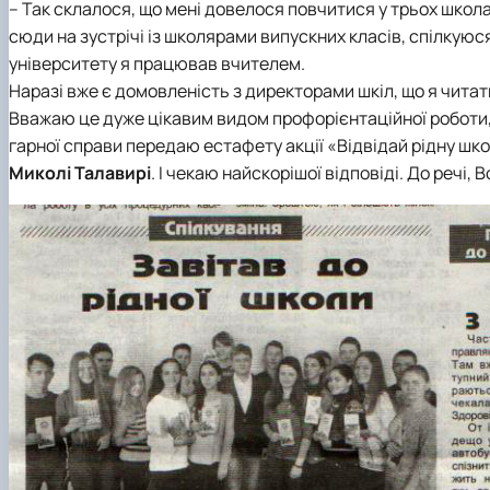
– Так склалося, що мені довелося повчитися у трьох школах
сюди на зустрічі із школярами випускних класів, спілкуюся
університету я працював вчителем.
Наразі вже є домовленість з директорами шкіл, що я чита
Вважаю це дуже цікавим видом профорієнтаційної роботи,
гарної справи передаю естафету акції «Відвідай рідну шк
Миколі Талавирі
. І чекаю найскорішої відповіді. До речі,