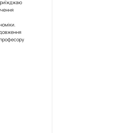
я приїжджаю
інчення
номіки.
одовження
 професору