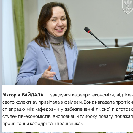
Вікторія БАЙДАЛА
—
завідувач кафедри економіки, від іме
свого колективу привітала з ювілеєм. Вона нагадала про тіс
співпрацю між кафедрами у забезпеченні якісної підготов
студентів-економістів, висловивши глибоку повагу, побажа
процвітання кафедрі та її працівникам.