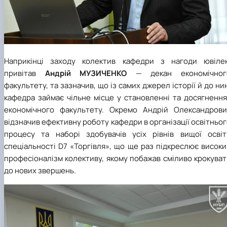
Наприкінці заходу колектив кафедри з нагоди ювіле
привітав
Андрій МУЗИЧЕНКО
—
декан економічног
факультету, та зазначив, що із самих джерел історії й до ни
кафедра займає чільне місце у становленні та досягнення
економічного факультету. Окремо Андрій Олександрови
відзначив ефективну роботу кафедри в організації освітньо
процесу та наборі здобувачів усіх рівнів вищої освіт
спеціальності
D7
«Торгівля», що ще раз підкреслює висок
професіоналізм колективу, якому побажав сміливо крокува
до нових звершень.