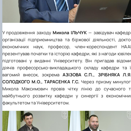
У продовження заходу
Микола ІЛЬЧУК
—
завідувач кафедр
організації підприємництва та біржової діяльності, докт
економічних наук, професор, член-кореспондент НАА
презентував початки та історію кафедри, які з нагоди ювіл
підготовані у виданні Університету. Він пригадав відоми
діячів професорсько-викладацького складу кафедри та ї
вагомий внесок, зокрема
АЗІЗОВА С.П., ЗРІБНЯКА Л.Я.
СОЛОДКОГО М.О., ТАРАСЕНКА
Г.С.
Через призму минулог
Микола Максимович провів чітку лінію до сучасного т
майбутнього розвитку кафедри у синергії з економічни
факультетом та Університетом.