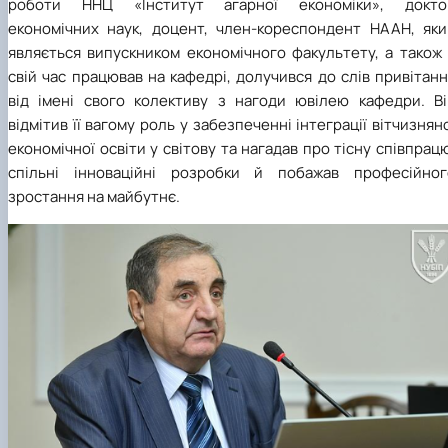
роботи ННЦ «Інститут агарної економіки», докто
економічних наук, доцент, член-кореспондент НААН, яки
являється випускником економічного факультету, а також 
свій час працював на кафедрі, долучився до слів привітан
від імені свого колективу з нагоди ювілею кафедри. Ві
відмітив її вагому роль у забезпеченні інтеграції вітчизнян
економічної освіти у світову та нагадав про тісну співпрац
спільні інноваційні розробки й побажав професійног
зростання на майбутнє.