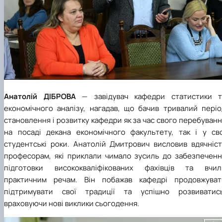
Анатолій ДІБРОВА
—
завідувач кафедри статистики т
економічного аналізу, нагадав, що бачив тривалий періо
становлення і розвитку кафедри як за час свого перебуван
на посаді декана економічного факультету, так і у сво
студентські роки. Анатолій Дмитрович висловив вдячніст
професорам, які приклали чимало зусиль до забезпеченн
підготовки висококваліфікованих фахівців та вчил
практичним речам. Він побажав кафедрі продовжуват
підтримувати свої традиції та успішно розвиватись
враховуючи нові виклики сьогодення.