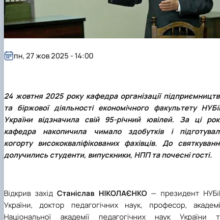
Проєкт «Розвиток лідерських навичок жінок
та мереж для забезпечення рівності у …
пн, 27 жов 2025 - 14:00
24 жовтня 2025 року кафедра організації підприємництв
та біржової діяльності економічного факультету НУБі
України відзначила свій 95-річний ювілей. За ці рок
кафедра накопичила чимало здобутків і підготувал
когорту висококваліфікованих фахівців. До святкуванн
долучились студенти, випускники, НПП та почесні гості.
Відкрив захід
Станіслав НІКОЛАЄНКО
—
президент НУБі
України, доктор педагогічних наук, професор, академі
Національної академії педагогічних наук України т