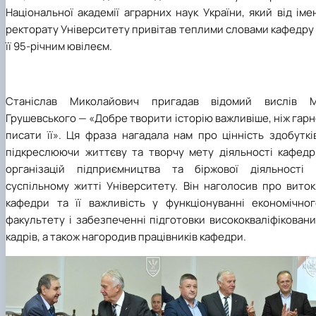
Національної академії аграрних наук України, який від іме
ректорату Університету привітав теплими словами кафедру
її 95-річним ювілеєм.
Станіслав Миколайович пригадав відомий вислів М
Грушевського
—
«Добре творити історію важливіше, ніж гар
писати її». Ця фраза нагадала нам про цінність здобуткі
підкреслюючи життєву та творчу мету діяльності кафедр
організацій підприємництва та біржової діяльності 
суспільному житті Університету. Він наголосив про виток
кафедри та її важливість у функціонуванні економічног
факультету і забезпеченні підготовки висококваліфікован
кадрів, а також нагородив працівників кафедри.