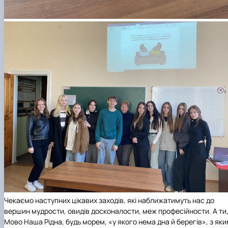
Чекаємо наступних цікавих заходів, які наближатимуть нас до
вершин мудрости, овидів досконалости, меж професійности. А ти
Мово Наша Рідна, будь морем, «у якого нема дна й берегів», з як