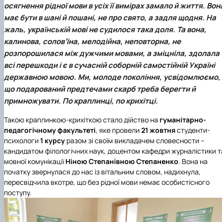
осягнення рідної мови в усіх її вимірах замало й життя. Вон
Іноземні мови
Їдальні та буфети
Центр вивчення мов
Психологічна підтримка
Біоетична комісія
Рада молодих вчених
Методичні рекомендації, пам'ятки
ЦКНО «Агропромисловий комплекс, лісове і
Доступ до публічної інформації
Наглядова рада
Історія університету
Працевлаштування
Студентські квитки
Інклюзивне середовище
має бути в шані й пошані, не про свято, а задля щодня. На
Наукові видання
садово-паркове господарство, ветеринарна
Наукові школи
Форми документів
Державні закупівлі
Рада роботодавців
Видатні випускники та працівники
Наука для бізнесу
медицина»
Стартап школа НУБіП України
Патентно-ліцензійна діяльність
Досліднику та автору
Офіційна символіка
Благодійний фонд «Голосіївська ініціатива
Звіт ректора
жаль, українській мові не судилося така доля. Та вона,
Обладнання НУБіП України
Звіт про проведення НТЗ
Каталог наукових послуг
Антикорупційні заходи
2020»
Пам'яті захисників України
калинова, солов’їна, мелодійна, неповторна, не
Наукові журнали НУБіП України
«SEB-2024»
Гендерна радниця
Почесні доктори і професори НУБіП України
Уповноважена особа з питань запобігання 
розпорошилася між дужчими мовами, а зміцніла, здолала
Наукові журнали НУБіП України (English)
«SEB-2025»
Контактна інформація
виявлення корупції
Пресслужба
всі перешкоди і є в сучасній соборній самостійній Україні
Пам'ятка про проведення науково-технічни
Університетський кур'єр
Положення про антикорупційного
державною мовою. Ми, молоде покоління, усвідомлюємо,
заходів
уповноваженого НУБіП України
Вибори ректора
що подарований предтечами скарб треба берегти й
Порядок планування та організації
Програма розвитку університету «Голосіївсь
Національні нормативно-правові акти
примножувати. По краплинці, по крихітці.
проведення НТЗ
ініціатива – 2025»
Нормативно-правові акти НУБіП України
Результати науково-технічних заходів
Інформаційні ресурси НАЗК
Такою краплинкою-крихіткою стало дійство на
гуманітарно-
Монографії
Методичні роз’яснення НАЗК
педагогічному факультеті
, яке провели
21 жовтня
студенти-
Антикорупційні заходи
психологи
1 курсу
разом зі своїм викладачем словесности –
кандидатом філологічних наук, доцентом кафедри журналістики т
мовної комунікації
Ніною Степанівною Степаненко
. Вона на
початку звернулася до нас із вітальним словом, надихнула,
пересвідчила вкотре, що без рідної мови немає особистісного
поступу.