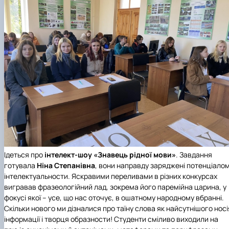
Ідеться про
інтелект-шоу «Знавець рідної мови»
. Завдання
готувала
Ніна Степанівна
, вони направду заряджені потенціало
інтелектуальности. Яскравими переливами в різних конкурсах
вигравав фразеологійний лад, зокрема його паремійна царина, у
фокусі якої – усе, що нас оточує, в ошатному народному вбранні.
Скільки нового ми дізналися про таїну слова як найсутнішого носі
інформації і творця образности! Студенти сміливо виходили на