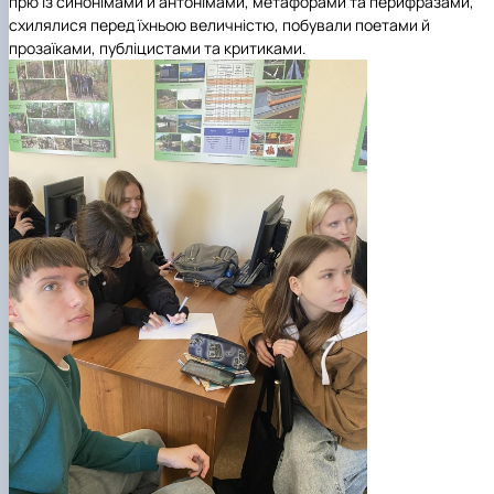
прю із синонімами й антонімами, метафорами та перифразами,
схилялися перед їхньою величністю, побували поетами й
прозаїками, публіцистами та критиками.