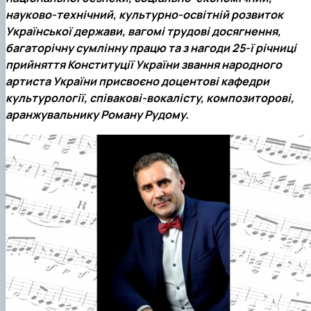
Гурток "Декоративна флористика"
науково-технічний, культурно-освітній розвиток
Прес-студія "Ідеал"
Української держави, вагомі трудові досягнення,
Інструментальний ансамбль "Дивосвіт"
багаторічну сумлінну працю та з нагоди 25-ї річниці
Мистецька студія "Вовняні мрії"
прийняття Конституції України
звання народного
Тріо "ТоНіка"
артиста України
присвоєно доцентові кафедри
культурології, співакові-вокалісту, композиторові,
аранжувальнику
Роману Рудому
.