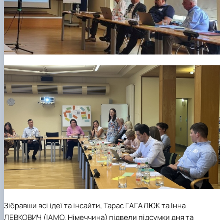
Зібравши всі ідеї та інсайти, Тарас ГАГАЛЮК та Інна
ЛЕВКОВИЧ (ІАМО, Німеччина) підвели підсумки дня та