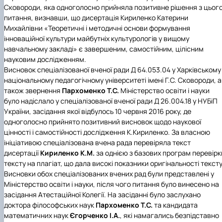
Сковороди, яка одноголосно прийняла позитивне рішення з цьог
питання, визнавши, що дисертація Кириленко Катерини
Михайлівни «Теоретичні і методичні основи формування
інноваційної культури майбутніх культурологів у вищому
навчальному закладі» є завершеним, самостійним, цілісним
науковим дослідженням.
Висновок спеціалізованої вченої ради Д 64.053.04 у Харківському
національному педагогічному університеті імені Г.С. Сковороди, а
також звернення
Пархоменко Т.С.
Міністерство освіти і науки
було надіслало у спеціалізованої вченої ради Д 26.004.18 у НУБіП
України, засідання якої відбулось 10 червня 2016 року, де
одноголосно прийнято позитивний висновок щодо наукової
цінності і самостійності дослідження К.Кириленко. За власною
ініціативою спеціалізована вчена рада перевіряла текст
дисертації
Кириленко К.М.
за однією з базових програм перевірк
тексту на плагіат, що дала високі показники оригінальності тексту
Висновки обох спеціалізованих вчених рад були представлені у
Міністерство освіти і науки, після чого питання було винесено на
засідання Атестаційної Колегії. На засіданні було заслухано
доктора філософських наук
Пархоменко Т.С.
та кандидата
математичних наук
Єгорченко І.А.
, які намагались безпідставно