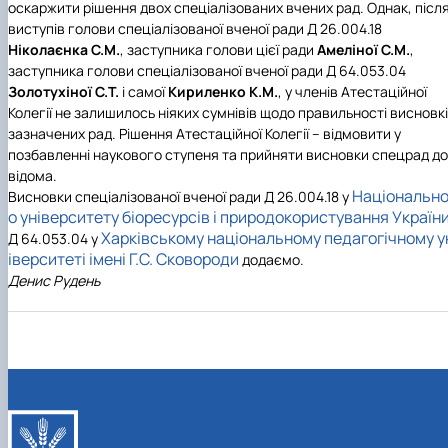
оскаржити рішення двох спеціалізованих вчених рад. Однак, післ
виступів голови спеціалізованої вченої ради Д 26.004.18
Ніколаєнка С.М.
, заступника голови цієї ради
Амеліної С.М.
,
заступника голови спеціалізованої вченої ради Д 64.053.04
Золотухіної С.Т.
і самої
Кириленко К.М.
, у членів Атестаційної
Колегії не залишилось ніяких сумнівів щодо правильності висновк
зазначених рад. Рішення Атестаційної Колегії – відмовити у
позбавленні наукового ступеня та прийняти висновки спецрад до
відома.
Національно
Висновки спеціалізованої вченої ради Д 26.004.18 у
о університету біоресурсів і природокористування Україн
Харківському національному педагогічному у
Д 64.053.04 у
іверситеті імені Г.С. Сковороди
додаємо.
Дeнис Рyдeнь