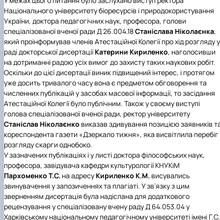
У межах цього питання було заслухано виступ ректора
Іноземні мови
Їдальні та буфети
Центр вивчення мов
Психологічна підтримка
Біоетична комісія
Рада молодих вчених
Методичні рекомендації, пам'ятки
ЦКНО «Агропромисловий комплекс, лісове і
Доступ до публічної інформації
Наглядова рада
Історія університету
Національного університету біоресурсів і природокористування
Працевлаштування
Студентські квитки
Інклюзивне середовище
Наукові видання
садово-паркове господарство, ветеринарна
Наукові школи
Форми документів
Державні закупівлі
Рада роботодавців
Видатні випускники та працівники
України, доктора педагогічних наук, професора, голови
Наука для бізнесу
медицина»
Стартап школа НУБіП України
Патентно-ліцензійна діяльність
Досліднику та автору
Офіційна символіка
Благодійний фонд «Голосіївська ініціатива
Звіт ректора
спеціалізованої вченої ради Д 26.004.18
Станіслава Ніколаєнка
,
Обладнання НУБіП України
Звіт про проведення НТЗ
Каталог наукових послуг
Антикорупційні заходи
2020»
Пам'яті захисників України
який проінформував членів Атестаційної Колегії про хід розгляду у
Наукові журнали НУБіП України
«SEB-2024»
Гендерна радниця
Почесні доктори і професори НУБіП України
Уповноважена особа з питань запобігання 
раді докторської дисертації
Катерини
Кириленко
, наголосивши
Наукові журнали НУБіП України (English)
«SEB-2025»
Контактна інформація
виявлення корупції
Пресслужба
на дотриманні радою усіх вимог до захисту таких наукових робіт.
Пам'ятка про проведення науково-технічни
Університетський кур'єр
Положення про антикорупційного
Оскільки до цієї дисертації виник підвищений інтерес, і протягом
заходів
уповноваженого НУБіП України
Вибори ректора
уже досить тривалого часу вона є предметом обговорення та
Порядок планування та організації
Програма розвитку університету «Голосіївсь
Національні нормативно-правові акти
численних публікацій у засобах масової інформації, то засідання
проведення НТЗ
ініціатива – 2025»
Нормативно-правові акти НУБіП України
Атестаційної Колегії було публічним.
Також у своєму виступі
Результати науково-технічних заходів
Інформаційні ресурси НАЗК
голова спеціалізованої вченої ради, ректор університету
Монографії
Методичні роз’яснення НАЗК
Станіслав Ніколаєнко
виказав здивування позицією заявників т
Антикорупційні заходи
кореспондента газети «Дзеркало тижня», яка висвітлила перебіг
розгляду скарги однобоко.
У зазначених публікаціях і у листі доктора філософських наук,
професора, завідувача кафедри культурології КНУКіМ
Пархоменко Т.С.
на адресу
Кириленко К.М.
висувались
звинувачення у запозиченнях та плагіаті. У зв’язку з цим
зверненням дисертація була надіслана для додаткового
рецензування у спеціалізовану вчену раду Д 64.053.04 у
Харківському національному педагогічному університеті імені Г.С.