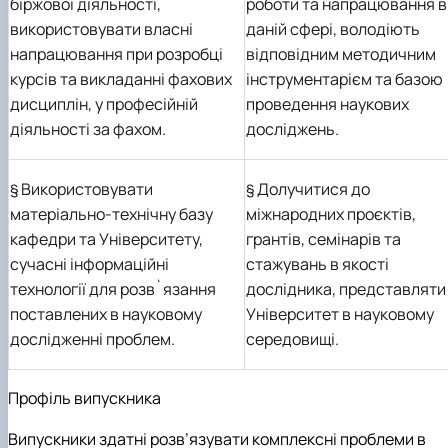
біржової діяльності,
роботи та напрацювання в
використовувати власні
даній сфері, володіють
напрацювання при розробці
відповідним методичним
курсів та викладанні фахових
інструментарієм та базою
дисциплін, у професійній
проведення наукових
діяльності за фахом.
досліджень.
§
Використовувати
§
Долучитися до
матеріально-технічну базу
міжнародних проєктів,
кафедри та Університету,
грантів, семінарів та
сучасні інформаційні
стажувань в якості
технології для розв`язання
дослідника, представляти
поставлених в науковому
Університет в науковому
дослідженні
проблем.
середовищі.
Профіль випускника
Випускники здатні розв’язувати комплексні проблеми в