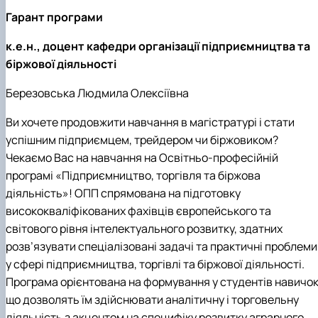
Гарант програми
к.е.н., доцент
кафедри організації підприємництва та
біржової діяльності
Березовська Людмила Олексіївна
Ви хочете продовжити навчання в магістратурі і стати
успішним підприємцем, трейдером чи біржовиком?
Чекаємо Вас на навчання на Освітньо-професійній
програмі «Підприємництво, торгівля та біржова
діяльність»! ОПП спрямована на підготовку
висококваліфікованих фахівців європейського та
світового рівня інтелектуального розвитку, здатних
розв’язувати спеціалізовані задачі та практичні проблеми
у сфері підприємництва, торгівлі та біржової діяльності.
Програма орієнтована на формування у студентів навичок
що дозволять їм здійснювати аналітичну і торговельну
діяльність з акцентом на специфіку розвитку аграрного