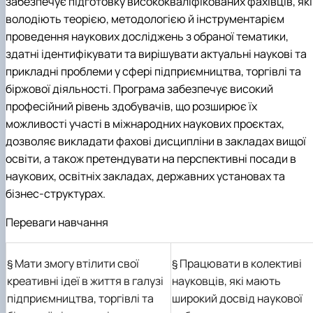
забезпечує підготовку висококваліфікованих фахівців, які
володіють теорією, методологією й інструментарієм
проведення наукових досліджень з обраної тематики,
здатні ідентифікувати та вирішувати актуальні наукові та
прикладні проблеми
у сфері підприємництва, торгівлі та
біржової діяльності. Програма забезпечує високий
професійний рівень здобувачів, що розширює їх
можливості участі в міжнародних наукових проєктах,
дозволяє викладати фахові дисципліни в закладах вищої
освіти, а також претендувати на перспективні посади в
наукових, освітніх закладах, державних установах та
бізнес-структурах.
Переваги навчання
§
Мати змогу втілити свої
§
Працювати в колективі
креативні ідеї в життя в галузі
науковців, які мають
підприємництва, торгівлі та
широкий досвід наукової