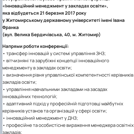
Кафедра англійської філології
«Інноваційний менеджмент у закладах освіти»,
Кафедра фізичної культури і спорту
яка відбудеться 21 березня 2017 року
Кафедра філософії та міжнародної
у Житомирському державному університеті імені Івана
комунікації
Франка
Кафедра психології
(вул. Велика Бердичівська, 40, м. Житомир)
Кафедра культурології
Напрями роботи конференції:
• трансфер інновацій у системі управління ЗНЗ;
• вітчизняні та зарубіжні концепції інноваційного
менеджменту в закладах освіти;
• визначення рівня управлінської компетентності керівників
закладів освіти;
• управління навчальними закладами на засадах
інноваційних технологій;
• адаптивний підхід у професійній підготовці майбутніх
керівників установ та організацій у сфері освіти;
• інноваційний менеджмент у ДНЗ;
• професійне та особистісне вираження менеджера освітніх
закладів;