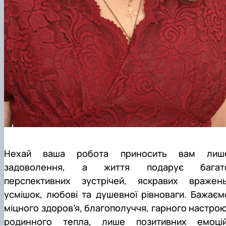
Нехай ваша робота приносить вам лиш
задоволення, а життя подарує багат
перспективних зустрічей, яскравих вражень
усмішок, любові та душевної рівноваги. Бажаєм
міцного здоров’я, благополуччя, гарного настрою
родинного тепла, лише позитивних емоцій