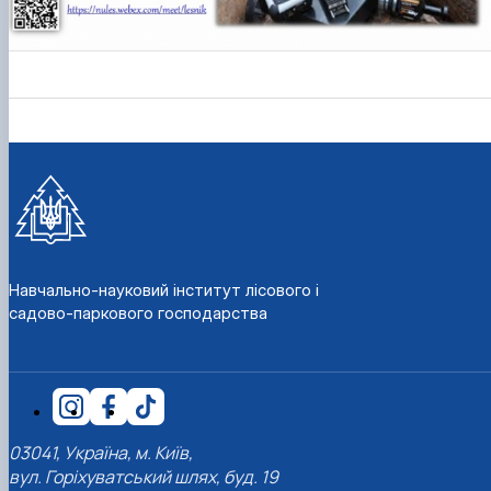
КОРЕНЬ Володимир Анатолійович (24.10.19
- 08.02.2025 р.), випускник 2013 рок…
ЛАЗЕБНИК Іван Вікторович (25.02.1993 -
17.09.2023 р.), випускник 2019 року, спі…
ЛЕВЧЕНКО Валентин Віталійович (10.11.2003
19.07.2022 р.), студент 1-го курсу …
ЛІЧНИЙ Юрій Русланович (06.05.1996 -
15.12.2024 р.), випускник 2019 року.
МИКУЛІЧ Богдан Олексійович (07.08.1991
-12.07.2023 р.), випускник 2013 року.
МИРОНЕНКО Михайло Вікторович (02.10.19
- 24.05.2024 р.), випускник 1999 року.
Навчально-науковий інститут лісового і
МУЗИЧЕНКО Костянтин Вікторович
садово-паркового господарства
(18.02.1993 – 13.02.2023 р.), випускник 2021
рок…
ОБЛОМЕЙ Семен Олександрович (13.06.20
- 21.06.2022 р.), студент 3-го курсу 20…
ПАЛІЄНКО Максим Володимирович (14.11.19
- 24.08.2022 р.), випускник 2011 року.
03041, Україна, м. Київ,
ПЕТРИЧЕНКО Віктор Михайлович (30.11.1985
вул. Горіхуватський шлях, буд. 19
17.05.2022 р.), випускник 2011 року.