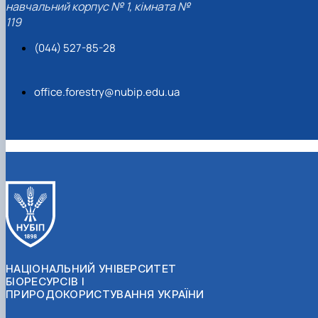
навчальний корпус № 1, кімната №
СЕРГА Петро Грирорович (18.06.1999 -
119
17.04.2024 р.), студент 2-го курсу 2024 рі…
СОЛОВЙОВ Сергій Олександрович
(044) 527-85-28
(08.06.1983 - 27.09.2022 р.), випускник 2017
року.
СОРОКА Олександр Григорович (03.07.1986 
office.forestry@nubip.edu.ua
03.07.2023 р.), випускник 2019 року.
СТЕПАНОВ Віталій Анатолійович (09.06.19
- 20.05.2022 р.), випускник 1999 року.
ТЕРЕЩЕНКО Ростислав Віталійович (14.11.1
- 28.12.2023 р.), студент 2 курсу з…
ТУШАКОВСЬКИЙ Борис Олександрович
(02.05.1981 - 02.02.2025 р.), випускник 2003 р…
ШЕВЧЕНКО Володимир В’ячеславович
(30.06.1965 - 03.2022 р.), випускник 1992 року.
ШИНКАРЬОВ Олексій Сергійович (30.03.19
- 25.08.2023 р.), випускник 2016 року.
ЯРЕМА Микола Юрійович (13.12.1973 -
НАЦІОНАЛЬНИЙ УНІВЕРСИТЕТ
18.12.2022 р.), випускник 1996 року.
БІОРЕСУРСІВ І
ПРИРОДОКОРИСТУВАННЯ УКРАЇНИ