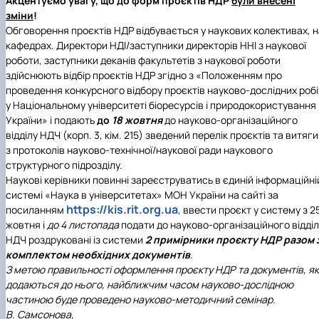
Акцентуємо увагу, що до форм проєктів НДР
були внесені
зміни
!
Обговорення проєктів НДР відбувається у наукових колективах, н
кафедрах. Директори НДІ/заступники директорів ННІ з наукової
роботи, заступники деканів факультетів з наукової роботи
здійснюють відбір проєктів НДР згідно з «Положенням про
проведення конкурсного відбору проєктів науково-дослідних робі
у Національному університеті біоресурсів і природокористування
України» і подають
до
18 жовтня
до науково-організаційного
відділу НДЧ (корп. 3, кім. 215) зведений перелік проєктів та витяги
з протоколів науково-технічної/наукової ради наукового
структурного підрозділу.
Наукові керівники повинні зареєструватись в єдиній інформаційні
системі «Наука в університетах» МОН України на сайті за
https://kis.rit.org.ua
посиланням
, ввести проєкт у систему з 2
жовтня і
до 4 листопада
подати до науково-організаційного відді
НДЧ роздруковані із системи
2 примірники проєкту НДР разом 
комплектом необхідних документів
.
З метою правильності оформлення проєкту НДР та документів, як
додаються до нього, найближчим часом науково-дослідною
частиною буде проведено науково-методичний семінар.
В. Самсонова,