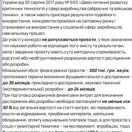
України від 30 серпня 2017 року № 600 «Деякі питання розвитку
критичних технологій у сфері виробництва озброєння та військов
техніки», а також мають прикладні результати подвійного
використання, конкурентоспроможні на світовому ринку і
спрямовані на використання у соціальній сфері, виробництві,
навчальному процесі.
До участі у конкурсі
не допускаються проєкти
, у яких зазначени
тип наукової роботи не відповідає його змісту та результатам,
мета і завдання проєкту мають суто методичну спрямованість,
відсутній або необґрунтований розрахунок вартості дослідження
або розробки.
Мінімальний обсяг фінансування проєктів –
300 тис. грн. на рік
,
пропоновані терміни виконання фундаментального дослідження 
до 36 місяців
, прикладного дослідження, науково-технічної
(експериментальної) розробки –
до 24 місяців
.
При підготовці розрахунків фінансових витрат для виконання
дослідження або розробки необхідно запланувати
не менше ніж
30 %
від загальної вартості на статті витрат, які передбачають
кошти на відрядження, придбання матеріалів, малоцінне
обладнання, оплату комунальних платежів тощо, а для проєктів з
соціо-гуманітарної тематики – на експеримент, апробацію, тощо.