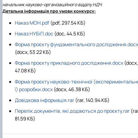
начальник науково-організаційного відділу НДЧ
Детальна інформація про умови конкурсу:
Наказ МОН.pdf
(pdf, 297.54 КБ)
Наказ НУБіП.doc
(doc, 44.5 КБ)
Форма проєкту фундаментального дослідження.doc
(docx, 53.22 КБ)
Форма проєкту прикладного дослідження.docx
(docx,
47.08 КБ)
Форма проєкту науково-технічної (експериментальн
ї) розробки.docx
(docx, 46.38 КБ)
Довідкова інформація.rar
(rar, 140.94 КБ)
Перелік документів, які додаються до проєкту.rar
(ra
81.59 КБ)