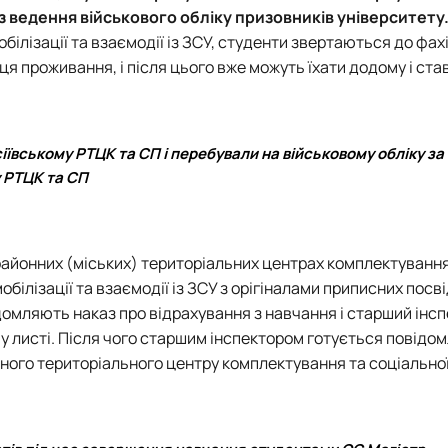
 з ведення військового обліку призовників університету
обілізації та взаємодії із ЗСУ, студенти звертаються до фах
ця проживання, і після цього вже можуть їхати додому і ста
сіївському РТЦК та СП і перебували на військовому обліку за
 РТЦК та СП
 районних (міських) територіальних центрах комплектування
обілізації та взаємодії із ЗСУ з орігіналами приписних посв
мляють наказ про відрахування з навчання і старший інсп
му листі. Після чого старшим інспектором готується повідо
ного територіального центру комплектування та соціально