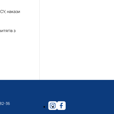
ЗСУ, накази
итягів з
-82-36