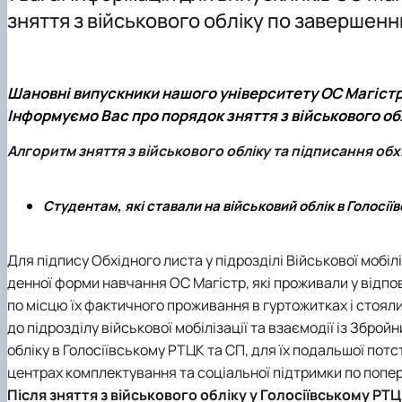
Основні напрями роботи
Інформація для магістрів
Науковий гурток “Цифрова статистика”
зняття з військового обліку по завершен
ННЛ біоеконометрики та дейтамайнінгу
Практична підготовка
Науково-практичні конференції, круглі столи, семінари
Скринька довіри
Наукові проекти
Шановні випускники нашого університету ОС Магістр
Інформуємо Вас про порядок зняття з військового об
Алгоритм зняття з військового обліку та підписання обхід
Студентам, які ставали на військовий облік в Голосії
Для підпису Обхідного листа у підрозділі Військової мобіл
денної форми навчання ОС Магістр, які проживали у відпов
по місцю їх фактичного проживання в гуртожитках і стояли
до підрозділу військової мобілізації та взаємодії із Збро
обліку в Голосіївському РТЦК та СП, для їх подальшої пот
центрах комплектування та соціальної підтримки по попе
Після зняття з військового обліку у Голосіївському Р