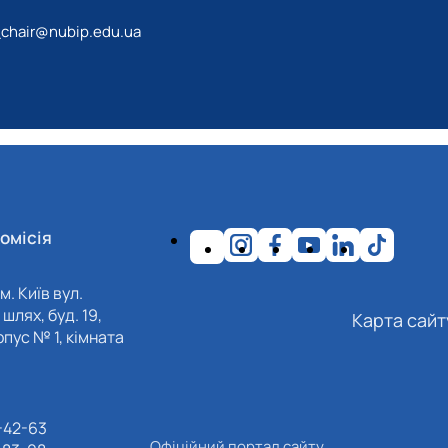
_chair@nubip.edu.ua
омісія
м. Київ вул.
шлях, буд. 19,
Карта сайт
пус № 1, кімната
-42-63
Офіційний портал сайту