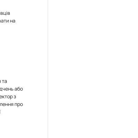
.
івців
вати на
 та
ідчень або
ектор з
млення про
ї