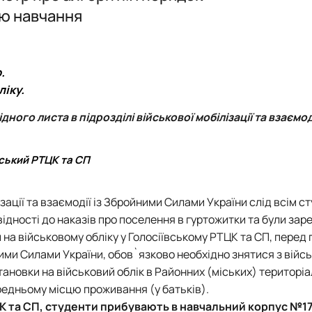
PhD
Події
Події
ню навчання
Плани роботи
Відзнаки
Звіти та результати діяльності
Плани роботи
Звіти та результати діяльності
.
ліку.
ного листа в підрозділі військової мобілізації та взаємоді
вський РТЦК та СП
ізації та взаємодії із Збройними Силами України слід всім 
ідності до наказів про поселення в гуртожитки та були зар
 на військовому обліку у Голосіївському РТЦК та СП, перед
йними Силами України, обов`язково необхідно знятися з війс
становки на військовий облік в Районних (міських) територі
редньому місцю проживання (у батьків).
ТЦК та СП, студенти прибувають в навчальний корпус №17