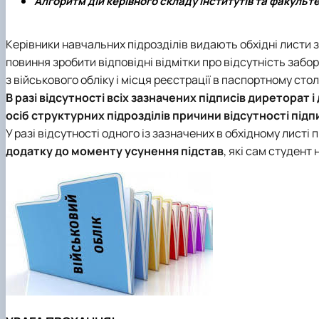
Алгоритм дій керівного складу інститутів та факуль
Керівники навчальних підрозділів видають обхідні листи з
повиння зробити відповідні відмітки про відсутність забо
з військового обліку і місця реєстрації в паспортному стол
В разі відсутності всіх зазначених підписів диреторат 
осіб структурних підрозділів причини відсутності підпи
У разі відсутності одного із зазначених в обхідному листі п
додатку до моменту усунення підстав
, які сам студент