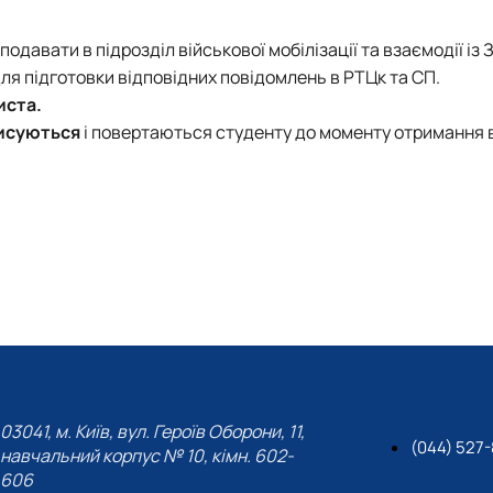
давати в підрозділ військової мобілізації та взаємодії із 
ля підготовки відповідних повідомлень в РТЦк та СП.
иста.
писуються
і повертаються студенту до моменту отримання в
03041, м. Київ, вул. Героїв Оборони, 11,
(044) 527
навчальний корпус № 10, кімн. 602-
606