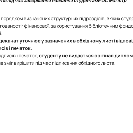
тетів під час завершення навчання студентами ОС Магістр
 порядком визначених структурних підрозділів, в яких студ
ргованості: фінансової, за користування бібліотечним фонд
і.
і деканат уточнює у зазначених в обхідному листі відпов
сів і печаток.
ідписів і печаток,
студенту не видається орігінал диплому
 не зміг вирішити під час підписання обхідного листа
.