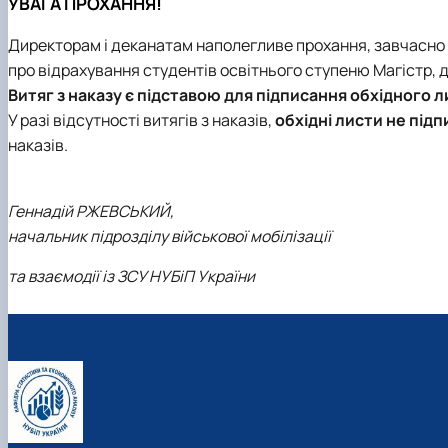
УВАГА ПРОХАННЯ!
Директорам і деканатам наполегливе прохання, завчасно по
про відрахування студентів освітнього ступеню Магістр, д
Витяг з наказу є підставою для підписання обхідного л
У разі відсутності витягів з наказів,
обхідні листи не під
наказів
.
Геннадій РЖЕВСЬКИЙ,
начальник підрозділу військової мобілізації
та взаємодії із ЗСУ НУБіП України