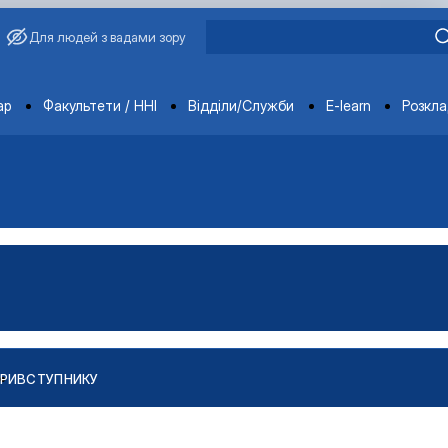
Для людей з вадами зору
ments
ар
Факультети / ННІ
Відділи/Служби
E-learn
Розкл
РИ
ВСТУПНИКУ