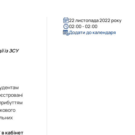
22 листопада 2022 року
02:00 - 02:00
Додати до календаря
ї із ЗСУ
студентам
еєстровані
 прибуттям
ькового
альних
 в кабінет