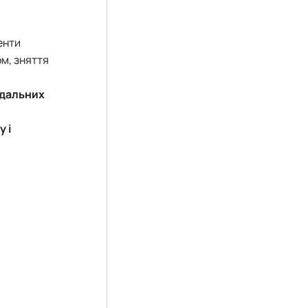
енти
ом, зняття
ідальних
 і