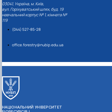
03041, Україна, м. Київ,
СЕРГА Петро Грирорович (18.06.1999 -
17.04.2024 р.), студент 2-го курсу 2024 рі…
вул. Горіхуватський шлях, буд. 19
СОЛОВЙОВ Сергій Олександрович
навчальний корпус № 1, кімната №
(08.06.1983 - 27.09.2022 р.), випускник 2017
119
року.
(044) 527-85-28
СОРОКА Олександр Григорович (03.07.1986 
03.07.2023 р.), випускник 2019 року.
СТЕПАНОВ Віталій Анатолійович (09.06.19
office.forestry@nubip.edu.ua
- 20.05.2022 р.), випускник 1999 року.
ТЕРЕЩЕНКО Ростислав Віталійович (14.11.1
- 28.12.2023 р.), студент 2 курсу з…
ТУШАКОВСЬКИЙ Борис Олександрович
(02.05.1981 - 02.02.2025 р.), випускник 2003 р…
ШЕВЧЕНКО Володимир В’ячеславович
(30.06.1965 - 03.2022 р.), випускник 1992 року.
ШИНКАРЬОВ Олексій Сергійович (30.03.19
- 25.08.2023 р.), випускник 2016 року.
ЯРЕМА Микола Юрійович (13.12.1973 -
18.12.2022 р.), випускник 1996 року.
НАЦІОНАЛЬНИЙ УНІВЕРСИТЕТ
БІОРЕСУРСІВ І