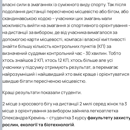
власні сили в змаганнях із суміжного виду спорту. Так після
подолання дистанції пересіченою місцевістю або бігом, або
скандинавською ходою – учасники цих змагань мали
можливість вийти на змагання зі спортивного орієнтування 
на дистанції за вибором, де від учасника вимагалося за
допомогою карти місцевості, компаса і власної кмітливості
знайти більшу кількість контрольних пунктів (КП) за
визначений суддями контрольний час - 30 хвилин.
Тобто
хтось знайшов 2 КП, хтось 12 КП, хтось більше але усі
учасники у підсумку отримують результат, а перемагає
найрозумніший і найшвидший хто вміє краще і орієнтуватися 
швидше бігати пересіченою місцевістю.
Кращі результати показали студенти.
2 місце з кросового бігу на дистанції 2 милі серед жінок та 3
місце з орієнтування за вибором зайняла легкоатлетка
Олександра Кремінь – студентка 3 курсу
факультету захист
рослин, екології та біотехнологій
.