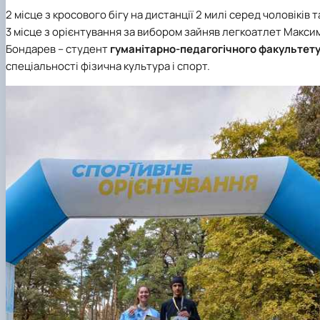
2 місце з кросового бігу
на дистанції 2 милі
серед чоловіків т
3 місце з орієнтування за вибором зайняв легкоатлет Макси
Бондарев – студент
гуманітарно-педагогічного факультет
спеціальності фізична культура і спорт.