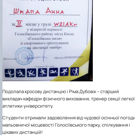
Подолала кросову дистанцію і Ріма Дубовік – старший
викладач кафедри фізичного виховання, тренер секції легкої
атлетики університету.
Студенти отримали задоволення від чудової осінньої погоди
мальовничої місцевості Голосіївського парку, спілкування і
цікавих дистанцій!