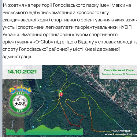
Вибіркові дисципліни
14 жовтня на території Голосіївського парку імені Максима
Практична підготовка
Рильського відбулись змагання з кросового бігу,
Гостьові лекції
скандинавської ходи і спортивного орієнтування в яких взял
Атестація здобувачів
учсть і спортсмени легкоатлети та орієнтувальники НУБіП
Результати анкетування
України. Змагання організовані
клубом спортивного
Додаткова (супровідна) інформація
Акредитація
орієнтування «
O
-
Club
» під егідою Відділу у справах молоді т
Договори про співпрацю
спорту Голосіївської районної у місті Києві державної
адміністрації.