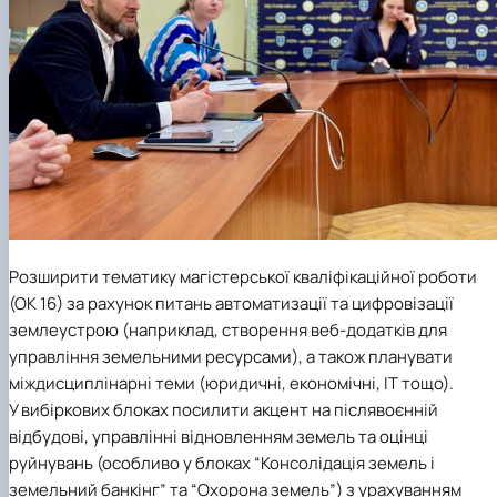
Розширити тематику магістерської кваліфікаційної роботи
(ОК 16) за рахунок питань автоматизації та цифровізації
землеустрою (наприклад, створення веб-додатків для
управління земельними ресурсами), а також планувати
міждисциплінарні теми (юридичні, економічні, IT тощо).
У вибіркових блоках посилити акцент на післявоєнній
відбудові, управлінні відновленням земель та оцінці
руйнувань (особливо у блоках “Консолідація земель і
земельний банкінг” та “Охорона земель”) з урахуванням