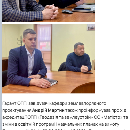
Гарант ОПП, завідувач
кафедри землевпорядного
проєктування
Андрій Мартин
також проінформував про хід
акредитації
ОПП «Геодезія та землеустрій»
ОС «Магістр» та
зміни в освітній програмі і навчальних планах на вимогу