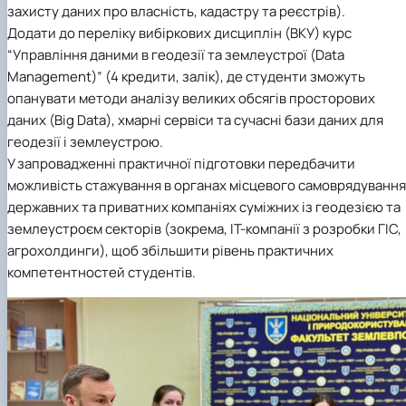
захисту даних про власність, кадастру та реєстрів).
Додати до переліку вибіркових дисциплін (ВКУ) курс
“Управління даними в геодезії та землеустрої (Data
Management)” (4 кредити, залік), де студенти зможуть
опанувати методи аналізу великих обсягів просторових
даних (Big Data), хмарні сервіси та сучасні бази даних для
геодезії і землеустрою.
У запровадженні практичної підготовки передбачити
можливість стажування в органах місцевого самоврядування
державних та приватних компаніях суміжних із геодезією та
землеустроєм секторів (зокрема, IT-компанії з розробки ГІС,
агрохолдинги), щоб збільшити рівень практичних
компетентностей студентів.