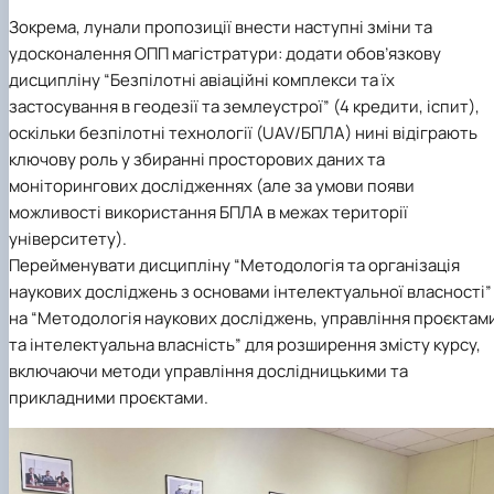
Зокрема, лунали пропозиції внести наступні зміни та
удосконалення ОПП магістратури: додати обов’язкову
дисципліну
“Безпілотні авіаційні комплекси та їх
застосування в геодезії та землеустрої”
(4 кредити, іспит),
оскільки безпілотні технології (UAV/БПЛА) нині відіграють
ключову роль у збиранні просторових даних та
моніторингових дослідженнях (але за умови появи
можливості використання БПЛА в межах території
університету).
Перейменувати дисципліну “Методологія та організація
наукових досліджень з основами інтелектуальної власності”
на “Методологія наукових досліджень, управління проєктам
та інтелектуальна власність” для розширення змісту курсу,
включаючи методи управління дослідницькими та
прикладними проєктами.