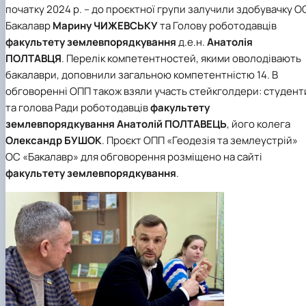
початку 2024 р. – до проєктної групи залучили здобувачку О
Бакалавр
Марину ЧИЖЕВСЬКУ
та Голову роботодавців
факультету землевпорядкування
д.е.н.
Анатолія
ПОЛТАВЦЯ
. Перелік компетентностей, якими оволодівають
бакалаври, доповнили загальною компетентністю 14. В
обговоренні ОПП також взяли участь стейкголдери: студент
та голова Ради роботодавців
факультету
землевпорядкування
Анатолій ПОЛТАВЕЦЬ
, його колега
Олександр БУШОК
. Проєкт ОПП
«Геодезія та землеустрій»
ОС «Бакалавр» для обговорення розміщено на сайті
факультету землевпорядкування
.