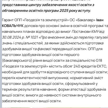
представника центру забезпечення якості освіти з
обговоренням освітніх програм 2025 року вступу.
Гарант
ОПП «Геодезія та землеустрій»
ОС «Бакалавр»
Іван
КОВАЛЬЧУК
доповів про основні зміни в освітній програмі т
навчальних планах відповідно до вимог
Постанови КМУ від
30.08.2024 р. № 1021 «Про внесення змін до переліку галузе
знань і спеціальностей, за якими здійснюється підготовка
здобувачів вищої та фахової передвищої освіти»
. ОПП для
підготовки здобувачів вищої освіти першого
(бакалаврського) рівня вищої освіти за спеціальністю
G18
«Геодезія та землеустрій»
містить обсяг 240 кредитів ЄКТС,
необхідний для здобуття відповідного ступеня вищої освіти
перелік компетентностей випускника; нормативний зміст
підготовки здобувачів вищої освіти, сформульований у
термінах результатів навчання; форми атестації здобувачів
вищої освіти; вимоги до наявності системи внутрішнього
забезпечення якості вищої освіти.