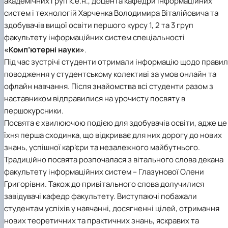
академічних груп к.е.н., доцента кафедри інформаційних
систем і технологій Харченка Володимира Віталійовича та
здобувачів вищої освіти першого курсу 1, 2 та 3 груп
факультету інформаційних систем спеціальності
«Комп’ютерні науки»
.
Під час зустрічі студенти отримали інформацію щодо правил
поводження у студентському колективі за умов онлайн та
офлайн навчання. Після знайомства всі студенти разом з
наставником відправилися на урочисту посвяту в
першокурсники.
Посвята є хвилюючою подією для здобувачів освіти, адже це
їхня перша сходинка, що відкриває для них дорогу до нових
знань, успішної кар’єри та незалежного майбутнього.
Традиційно посвята розпочалася з вітального слова декана
факультету інформаційних систем – Глазунової Олени
Григорівни. Також до привітального слова долучилися
завідувачі кафедр факультету. Виступаючі побажали
студентам успіхів у навчанні, досягненні цілей, отримання
нових теоретичних та практичних знань, яскравих та