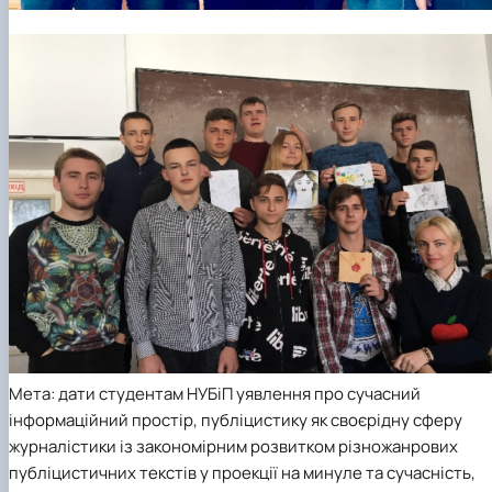
Мета: дати студентам НУБіП уявлення про сучасний
інформаційний простір, публіцистику як своєрідну сферу
журналістики із закономірним розвитком різножанрових
публіцистичних текстів у проекції на минуле та сучасність,