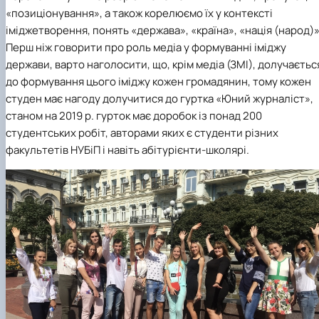
«позиціонування», а також корелюємо їх у контексті
іміджетворення, понять «держава», «країна», «нація (народ)»
Перш ніж говорити про роль медіа у формуванні іміджу
держави, варто наголосити, що, крім медіа (ЗМІ), долучаєтьс
до формування цього іміджу кожен громадянин, тому кожен
студен має нагоду долучитися до гуртка «Юний журналіст»,
станом на 2019 р. гурток має доробок із понад 200
студентських робіт, авторами яких є студенти різних
факультетів НУБіП і навіть абітурієнти-школярі.