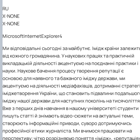
Кафедра англійської філології
RU
Кафедра фізичної культури і спорту
X-NONE
Кафедра філософії та міжнародної
X-NONE
комунікації
Кафедра психології
MicrosoftInternetExplorer4
Кафедра культурології
Ми відповідальні сьогодні за майбутнє. Імідж країни залежит
від кожного громадянина. У наукових працях та практичній
викладацькій діяльності акцентуємо на поєднанні практики і
науки. Наукове бачення процесу творення репутації є
основою для наявного та бажаного іміджу держави, ми
акцентуємо на діяльності медіафахівців, дотриманні стратегі
іміджетворення України, що становить підвалини подальшог
іміджу нашої держави для наступних поколінь на тисячоліття
Вже з перших днів навчання в нашому університеті студенти
пишуть статті й знімають відео-сюжети на актуальні теми,
створюють інформаційні приводи, суворо дотримуючись
професійної етики журналіста. Ми вчимося працювати на
перспективу: чітко розрізняємо поняття «імідж», «репутація»