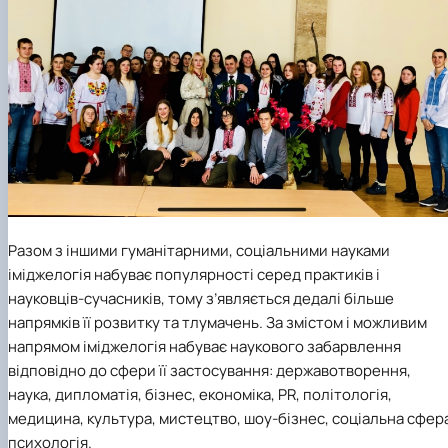
Разом з іншими гуманітарними, соціальними науками
іміджелогія набуває популярності серед практиків і
науковців-сучасників, тому з’являється дедалі більше
напрямків її розвитку та тлумачень. За змістом і можливим
напрямом іміджелогія набуває наукового забарвлення
відповідно до сфери її застосування: державотворення,
наука, дипломатія, бізнес, економіка, PR, політологія,
медицина, культура, мистецтво, шоу-бізнес, соціальна сфер
психологія.