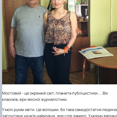
Мостовий - це окремий світ, планета публіцистики.... Вік
класиків, ери якісної журналістики.
У моїх руках квіти. Це волошки, бо така самодостатня людина
заслуговує на все найкраще, але слів замало. У моєму варіант