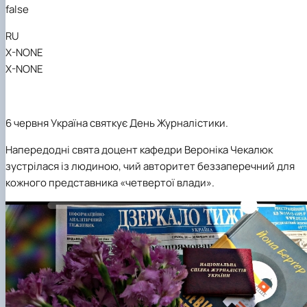
Кафедра англійської філології
false
Кафедра фізичної культури і спорту
RU
Кафедра філософії та міжнародної
комунікації
X-NONE
Кафедра психології
X-NONE
Кафедра культурології
6 червня Україна святкує День Журналістики.
Напередодні свята доцент кафедри Вероніка Чекалюк
зустрілася із людиною, чий авторитет беззаперечний для
кожного представника «четвертої влади».