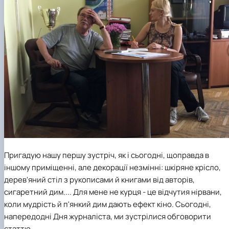
Пригадую нашу першу зустріч, як і сьогодні, щоправда в
іншому приміщенні, але декорації незмінні: шкіряне крісло,
дерев'яний стіл з рукописами й книгами від авторів,
сигаретний дим.... Для мене не курця - це відчутия нірвани,
коли мудрість й п'янкий дим дають ефект кіно. Сьогодні,
напередодні Дня журналіста, ми зустрілися обговорити
статтю.