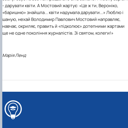
- дарувати квіти. А Мостовий жартує: «Це ж ти, Вероніко,
«баришню» знайшла... квіти надумала дарувати...» Люблю і
шаную, нехай Володимир Павлович Мостовий направляє,
навчає, окриляє, править й «підколює» дотепними жартами
ще не одне покоління журналістів. Зі святом, колеги!»
Марія Ленд