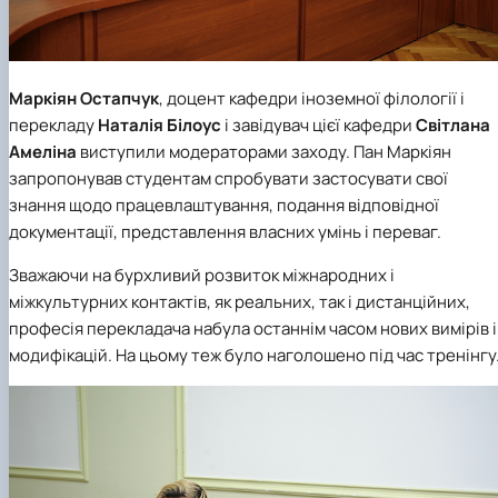
Маркіян Остапчук
, доцент
кафедри іноземної філології і
перекладу
Наталія Білоус
і завідувач цієї кафедри
Світлана
Амеліна
виступили модераторами заходу. Пан Маркіян
запропонував студентам спробувати застосувати свої
знання щодо працевлаштування, подання відповідної
документації, представлення власних умінь і переваг.
Зважаючи на бурхливий розвиток міжнародних і
міжкультурних контактів, як реальних, так і дистанційних,
професія перекладача набула останнім часом нових вимірів і
модифікацій. На цьому теж було наголошено під час тренінгу