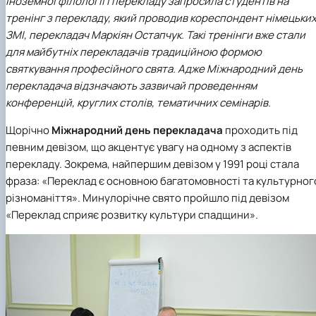
іноземної філології і перекладу запросила студентів на
тренінг з перекладу, який проводив кореспондент німецьки
ЗМІ, перекладач
Маркіян Остапчук
. Такі тренінги вже стали
для майбутніх перекладачів традиційною формою
святкування професійного свята. Адже Міжнародний день
перекладача відзначають зазвичай проведенням
конференцій, круглих столів, тематичних семінарів.
Щорічно
Міжнародний день перекладача
проходить під
певним девізом, що акцентує увагу на одному з аспектів
перекладу. Зокрема, найпершим девізом у 1991 році стала
фраза: «Переклад є основною багатомовності та культурног
різноманіття». Минулорічне свято пройшло під девізом
«Переклад сприяє розвитку культури спадщини».