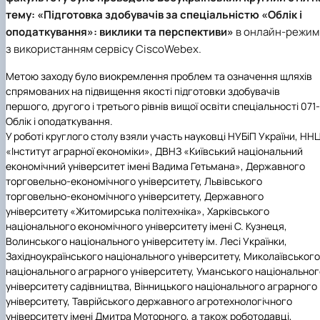
тему: «
Підготовка здобувачів за спеціальністю «Облік і
оподаткування»: виклики та перспективи»
в онлайн-режим
з використанням сервісу СіsсоWebex.
Метою заходу було виокремлення проблем та означення щляхів
спрямованих на
підвищення якості підготовки здобувачів
першого, другого і третього рівнів вищої освіти спеціальності 071-
Облік і оподаткування.
У роботі круглого столу взяли участь науковці НУБіП України, НН
«Інститут аграрної економіки», ДВНЗ «Київський національний
економічний університет імені Вадима Гетьмана», Державного
торговельно-економічного університету, Львівського
торговельно-економічного університету, Державного
університету «Житомирська політехніка», Харківського
національного економічного університету імені С. Кузнеця,
Волинського національного університету ім. Лесі Українки,
Західноукраїнського національного університету, Миколаївського
національного аграрного університету, Уманського національног
університету садівництва, Вінницького національного аграрного
університету, Таврійського державного агротехнологічного
університету імені Дмитра Моторного, а також роботодавці,