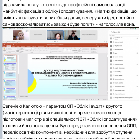
відзначила повну готовність до професійної самореалізації
майбутніх фахівців з обліку і оподаткування. «На тих фахівців, що
вміють аналізувати великі бази даних, генерувати ідеї, постійно
самовдосконалюватись завжди буде попит» - наголосила вона.
Євгенією Калюгою –
гарантом ОП «Облік і аудит» другого
(магістерського) рівня вищої освіти презентовано досвід
підготовки магістрів зі спеціальності 071 «Облік і оподаткування»
та шляхи його покращення. Було представлено наповнення ОПП,
перелік освітніх компонентів, необхідний для здобуття ступеня
магістра обліку та оподаткування, зміст виробничої практики за