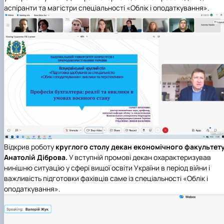
аспіранти та магістри
спеціальності «Облік і оподаткування».
Відкрив роботу
круглого столу декан економічного факультет
Анатолій Діброва
.
У вступній промові декан охарактеризував
нинішню ситуацію у сфері вищої освіти України в період війни і
важливість підготовки фахівців саме із спеціальності «Облік і
оподаткування».