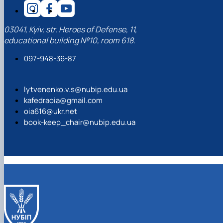
03041, Kyiv, str. Heroes of Defense, 11,
educational building №10, room 618.
097-948-36-87
lytvenenko.v.s@nubip.edu.ua
kafedraoia@gmail.com
oia616@ukr.net
book-keep_chair@nubip.edu.ua