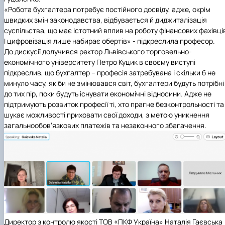
«Робота бухгалтера потребує постійного досвіду, адже, окрім
швидких змін законодавства, відбувається й диджиталізація
суспільства, що має істотний вплив на роботу фінансових фахівці
І цифровізація лише набирає обертів» - підкреслила професор.
До дискусії долучився ректор
Львівського торговельно-
економічного університету Петро Куцик в своєму виступі
підкреслив, що бухгалтер – професія затребувана і скільки б не
минуло часу, як би не змінювався світ, бухгалтери будуть потрібні
до тих пір, поки будуть існувати економічні відносини. Адже не
підтримують розвиток професії ті, хто прагне безконтрольності та
шукає можливості приховати свої доходи, з метою уникнення
загальнообов’язкових платежів та незаконного збагачення.
Директор з контролю якості ТОВ «ПКФ Україна» Наталія Гаєвська