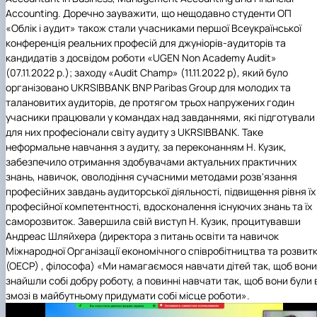
Accounting. Доречно зауважити, що нещодавно студенти ОП
«Облік і аудит» також стали учасниками першої Всеукраїнської
конференція реальних професій для джуніорів-аудиторів та
кандидатів з досвідом роботи «UGEN Non Academy Audit»
(07.11.2022 р.);
заходу «Audit Champ» (11.11.2022 р), який було
організовано UKRSIBBANK BNP Paribas Group для молодих та
талановитих аудиторів, де протягом трьох напружених годин
учасники працювали у командах над завданнями, які підготували
для них професіонали світу аудиту з UKRSIBBANK. Таке
неформальне навчання з аудиту, за переконанням Н. Кузик,
забезпечило отримання здобувачами актуальних практичних
знань, навичок, оволодіння сучасними методами розв'язання
професійних завдань
аудиторської діяльності, підвищення рівня їх
професійної компетентності, вдосконалення існуючих знань та їх
саморозвиток. Завершила свій виступ Н. Кузик, процитувавши
Андреас Шляйхера (директора з питань освіти та навичок
Міжнародної Організації економічного співробітництва та розвит
(ОЕСР) , філософа) «Ми намагаємося навчати дітей так, щоб вони
знайшли собі добру роботу, а повинні навчати так, щоб вони були 
змозі в майбутньому придумати собі місце роботи».