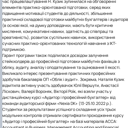
час працевлаштування Н. Кузик зупинилася на обговоренні
елементів практико-орієнтованої підготовки, серед яких
підвищення мотивації студентів до діяльності, збільшення
практичної складової підготовки майбутніх бухгалтерів і аудиторі
(в основі якої, на думку доповідачки, мають бути критичне
мислення, комунікативні навики, здатність до співпраці та
креативність), розвиток суспільних навичок, використання
сучасних практико-орієнтованих технологій навчання з ІКТ-
підтримкою.
Гарант програми також поділилася досвідом залучення
стейкхолдерів до професійної підготовки майбутніх фахівців з
обліку, аудиту, аналізу і оподаткування та оцінювання її якості.
Викликало інтерес презентування практичних професійних
здобутків бакалаврів
ОП «Облік і аудит». Зокрема, Наталія Кузик
відмітила активну участь здобувачок Юлії Вершути, Анастасії
Ліскович, Валерії Вороняк, Вікторії Роїк, які взяли участь у
дистанційному курсі «Аудитор і професійний бухгалтер» від
команди аудиторської фірми «Nexia DК» (13-25.10.2022 р.).
Студентки за результатами успішного складання усіх трьох
модульних контролів отримали сертифікати проходження курсу
«Аудитор і професійний бухгалтер» на базі матеріалів АССА:
Accountant in Business, Management Accounting and Financial