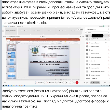
плагіату акцентував в своїй доповіді Віталій Вакуленко, завідувач
аспірантури НУБіП України. «В
процесі навчання та дослідницької
роботи здобувачі освіти різних рівнів, викладачі та науковці мают
дотримуватись, передусім, принципів чесної, відповідальної праці
та навчання» - відмітив він.
Здобувач третього (освітньо-наукового) рівня вищої освіти з
обліку і оподаткування НУБіП України Альона Юрлова, розповіла
наскільки важливою, на її погляд,
у підготовці доктора філософії є
п
едагогічна практика.