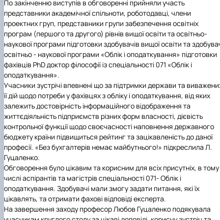
По закінченню виступів в обговоренні прийняли участь
представники академічної спільноти, роботодавці, члени
проектних груп, представники групи забезпечення освітніх
програм (першого та другого) рівнів вищої освіти та освітньо-
наукової програми підготовки здобувачів вищої освіти та здобува
освітньо - наукової програми «Облік і оподаткування» підготовки
фахівців PhD доктор філософії із спеціальності 071 «Облік і
оподаткування».
Учасники зустрічі впевнені
що за підтримки держави та виважени
її дій щодо потреби у фахівцях з обліку і оподаткування, від яких
залежить достовірність інформаційного відображення та
життєдіяльність підприємств різних форм власності, дієвість
контрольної функції щодо своєчасності наповнення державного
бюджету країни підвищиться рейтинг та зацікавленість до даної
професії. «
Без бухгалтерів немає майбутнього!
» підкреслила Л.
Гуцаленко.
Обговорення було цікавим та корисним для всіх присутніх, в тому
числі аспірантів та магістрів спеціальності 071- Облік і
оподаткування. Здобувачі мали змогу задати питання, які їх
цікавлять, та отримати фахові відповіді експерта.
На завершення заходу професор
Любов Гуцаленко
подякувала
учасникам круглого столу за цікаві доповіді, корисну зустріч та