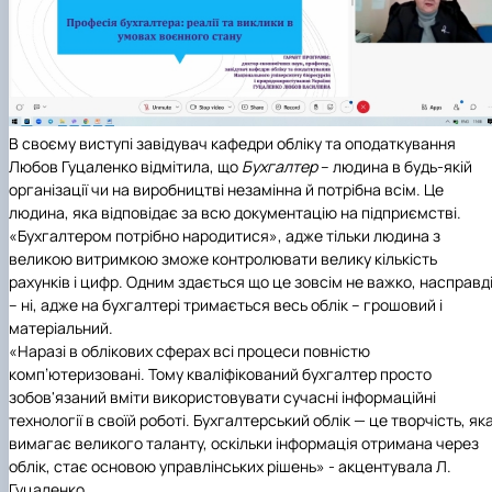
В своєму виступі завідувач кафедри обліку та оподаткування
Любов Гуцаленко відмітила, що
Бухгалтер
– людина в будь-якій
організації чи на виробництві незамінна й потрібна всім. Це
людина, яка відповідає за всю документацію на підприємстві.
«Бухгалтером потрібно народитися», адже тільки людина з
великою витримкою зможе контролювати велику кількість
рахунків і цифр. Одним здається що це зовсім не важко, насправд
– ні, адже на бухгалтері тримається весь облік – грошовий і
матеріальний.
«Наразі в облікових сферах всі процеси повністю
комп’ютеризовані. Тому кваліфікований бухгалтер просто
зобов'язаний вміти використовувати сучасні інформаційні
технології в своїй роботі. Бухгалтерський облік — це творчість, як
вимагає великого таланту, оскільки інформація отримана через
облік, стає основою управлінських рішень» - акцентувала Л.
Гуцаленко.