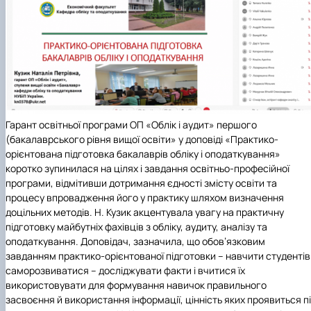
Гарант освітньої програми ОП «Облік і аудит» першого
(бакалаврського рівня вищої освіти» у доповіді «Практико-
орієнтована підготовка бакалаврів обліку і оподаткування»
коротко зупинилася на цілях і завдання освітньо-професійної
програми, відмітивши дотримання єдності змісту освіти та
процесу впровадження його у практику
шляхом визначення
доцільних методів. Н. Кузик акцентувала увагу на практичну
підготовку майбутніх фахівців з обліку, аудиту, аналізу та
оподаткування. Доповідач, зазначила, що о
бов’язковим
завданням практико-орієнтованої підготовки – навчити студентів
саморозвиватися – досліджувати факти і вчитися їх
використовувати для формування навичок правильного
засвоєння й використання інформації, цінність яких проявиться п