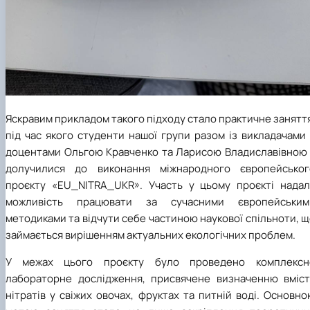
Яскравим прикладом такого підходу стало практичне занятт
під час якого студенти нашої групи разом із викладачами
доцентами Ольгою Кравченко та Ларисою Владиславівною
долучилися до виконання міжнародного європейськог
проєкту «EU_NITRA_UKR». Участь у цьому проєкті надал
можливість працювати за сучасними європейським
методиками та відчути себе частиною наукової спільноти, 
займається вирішенням актуальних екологічних проблем.
У межах цього проєкту було проведено комплексн
лабораторне дослідження, присвячене визначенню вміст
нітратів у свіжих овочах, фруктах та питній воді. Основн