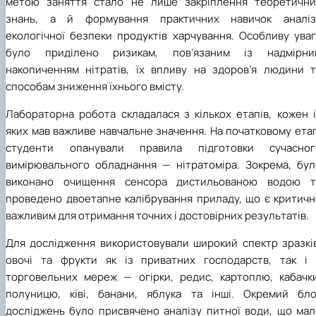
метою заняття стало не лише закріплення теоретични
знань, а й формування практичних навичок аналіз
екологічної безпеки продуктів харчування. Особливу уваг
було приділено ризикам, пов’язаним із надмірни
накопиченням нітратів, їх впливу на здоров’я людини т
способам зниження їхнього вмісту.
Лабораторна робота складалася з кількох етапів, кожен і
яких мав важливе навчальне значення. На початковому ета
студенти опанували правила підготовки сучасног
вимірювального обладнання — нітратоміра. Зокрема, бул
виконано очищення сенсора дистильованою водою т
проведено двоетапне калібрування приладу, що є критичн
важливим для отримання точних і достовірних результатів.
Для дослідження використовували широкий спектр зразків
овочі та фрукти як із приватних господарств, так і 
торговельних мереж — огірки, редис, картоплю, кабачки
полуницю, ківі, банани, яблука та інші. Окремий бло
досліджень було присвячено аналізу питної води, що мал