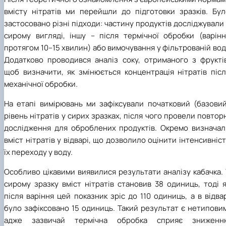
вмісту нітратів ми перейшли до підготовки зразків. Бул
застосовано різні підходи: частину продуктів досліджували
сирому вигляді, іншу – після термічної обробки (варінн
протягом 10–15 хвилин) або вимочування у фільтрованій вод
Додатково проводився аналіз соку, отриманого з фруктів
щоб визначити, як змінюється концентрація нітратів післ
механічної обробки.
На етапі вимірювань ми зафіксували початковий (базовий
рівень нітратів у сирих зразках, після чого провели повтор
дослідження для оброблених продуктів. Окремо визначал
вміст нітратів у відварі, що дозволило оцінити інтенсивніс
їх переходу у воду.
Особливо цікавими виявилися результати аналізу кабачка.
сирому зразку вміст нітратів становив 38 одиниць, тоді 
після варіння цей показник зріс до 110 одиниць, а в відва
було зафіксовано 15 одиниць. Такий результат є нетипови
адже зазвичай термічна обробка сприяє зниженн