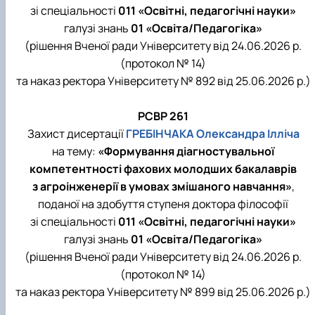
зі спеціальності
011 «Освітні, педагогічні науки»
галузі знань
01 «Освіта/Педагогіка»
(рішення Вченої ради Університету від 24.06.2026 р.
(протокол № 14)
та наказ ректора Університету № 892 від 25.06.2026 р.)
РСВР 261
Захист дисертації
ГРЕБІНЧАКА Олександра Ілліча
на тему:
«Формування діагностувальної
компетентності фахових молодших бакалаврів
з агроінженерії в умовах змішаного навчання»
,
поданої на здобуття ступеня доктора філософії
зі спеціальності
011 «Освітні, педагогічні науки»
галузі знань
01 «Освіта/Педагогіка»
(рішення Вченої ради Університету від 24.06.2026 р.
(протокол № 14)
та наказ ректора Університету № 899 від 25.06.2026 р.)