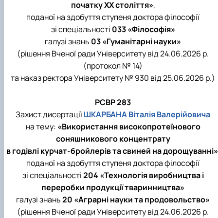
початку XX століття»
,
поданої на здобуття ступеня доктора філософії
зі спеціальності
033 «Філософія»
галузі знань
03 «Гуманітарні науки»
(рішення Вченої ради Університету від 24.06.2026 р.
(протокол № 14)
та наказ ректора Університету № 930 від 25.06.2026 р.)
РСВР 283
Захист дисертації
ШКАРБАНА Віталія Валерійовича
на тему:
«Використання високопротеїнового
соняшникового концентрату
в годівлі курчат-бройлерів та свиней на дорощуванні»
поданої на здобуття ступеня доктора філософії
зі спеціальності
204 «Технологія виробництва і
переробки продукції тваринництва»
галузі знань
20 «Аграрні науки та продовольство»
(рішення Вченої ради Університету від 24.06.2026 р.