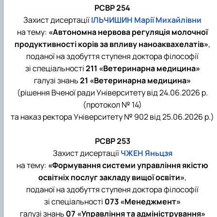
РСВР 254
Захист дисертації
ІЛЬЧИШИН Марії Михайлівни
на тему:
«Автономна нервова регуляція молочної
продуктивності корів за впливу наноаквахелатів»
,
поданої на здобуття ступеня доктора філософії
зі спеціальності
211 «Ветеринарна медицина»
галузі знань
21 «Ветеринарна медицина»
(рішення Вченої ради Університету від 24.06.2026 р.
(протокол № 14)
та наказ ректора Університету № 902 від 25.06.2026 р.)
РСВР 253
Захист дисертації
ЧЖЕН Яньцзя
на тему:
«Формування системи управління якістю
освітніх послуг закладу вищої освіти»
,
поданої на здобуття ступеня доктора філософії
зі спеціальності
073 «Менеджмент»
галузі знань
07 «Управління та адміністрування»