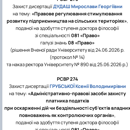
Захист дисертації
ДУДАШ Мирослави Георгіївни
на тему:
«Правове регулювання стимулювання
розвитку підприємництва на сільських територіях»
,
поданої на здобуття ступеня доктора філософії
зі спеціальності
081 «Право»
галузі знань
08 «Право»
(рішення Вченої ради Університету від 24.06.2026 р.
(протокол № 14)
та наказ ректора Університету № 890 від 25.06.2026 р.)
РСВР 274
Захист дисертації
ГРУБСЬКОЇ Ксенії Володимирівни
на тему:
«Адміністративно-правові засоби захисту
платника податків
при оскарженні дій чи бездіяльності суб’єктів владни
повноважень як контролюючих органів»
,
поданої на здобуття ступеня доктора філософії
зі спеціальності
081 «Право»