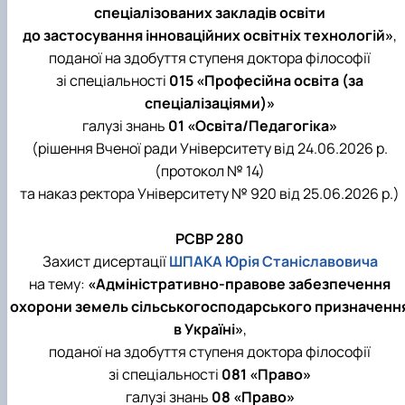
спеціалізованих закладів освіти
до застосування інноваційних освітніх технологій»
,
поданої на здобуття ступеня доктора філософії
зі спеціальності
015 «Професійна освіта (за
спеціалізаціями)»
галузі знань
01 «Освіта/Педагогіка»
(рішення Вченої ради Університету від 24.06.2026 р.
(протокол № 14)
та наказ ректора Університету № 920 від 25.06.2026 р.)
РСВР 280
Захист дисертації
ШПАКА Юрія Станіславовича
на тему:
«Адміністративно-правове забезпечення
охорони земель сільськогосподарського призначенн
в Україні»
,
поданої на здобуття ступеня доктора філософії
зі спеціальності
081 «Право»
галузі знань
08 «Право»