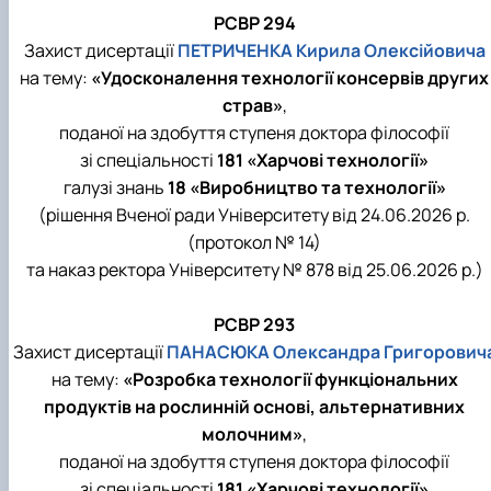
РСВР 294
Захист дисертації
ПЕТРИЧЕНКА Кирила Олексійовича
на тему:
«Удосконалення технології консервів других
страв»
,
поданої на здобуття ступеня доктора філософії
зі спеціальності
181 «Харчові технології»
галузі знань
18 «Виробництво та технології»
(рішення Вченої ради Університету від 24.06.2026 р.
(протокол № 14)
та наказ ректора Університету № 878 від 25.06.2026 р.)
РСВР 293
Захист дисертації
ПАНАСЮКА Олександра Григорович
на тему:
«Розробка технології функціональних
продуктів на рослинній основі, альтернативних
молочним»
,
поданої на здобуття ступеня доктора філософії
зі спеціальності
181 «Харчові технології»