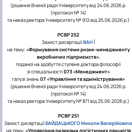
(рішення Вченої ради Університету від 24.06.2026 р.
(протокол № 14)
та наказ ректора Університету № 912 від 25.06.2026 р.)
РСВР 252
Захист дисертації
ВАН Ї
на тему:
«Формування системи ризик-менеджменту
виробничих підприємств»
,
поданої на здобуття ступеня доктора філософії
зі спеціальності
073 «Менеджмент»
галузі знань
07 «Управління та адміністрування»
(рішення Вченої ради Університету від 24.06.2026 р.
(протокол № 14)
та наказ ректора Університету № 871 від 25.06.2026 р.)
РСВР 251
Захист дисертації
БАЙДАЦЬКОГО Миколи Валерійович
на тему:
«Управління ризиками логістичних ланцюгів