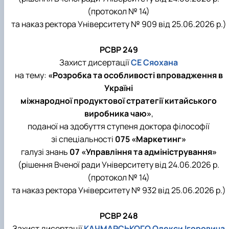
(протокол № 14)
та наказ ректора Університету № 909 від 25.06.2026 р.)
РСВР 249
Захист дисертації
СЕ Сяохана
на тему:
«Розробка та особливості впровадження в
Україні
міжнародної продуктової стратегії китайського
виробника чаю»
,
поданої на здобуття ступеня доктора філософії
зі спеціальності
075 «Маркетинг»
галузі знань
07 «Управління та адміністрування»
(рішення Вченої ради Університету від 24.06.2026 р.
(протокол № 14)
та наказ ректора Університету № 932 від 25.06.2026 р.)
РСВР 248
Захист дисертації
КАЧМАРСЬКОГО Олекси Ігоровича