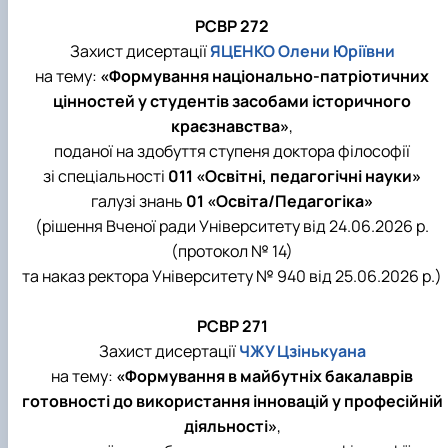
РСВР 272
Захист дисертації
ЯЦЕНКО Олени Юріївни
на тему:
«Формування національно-патріотичних
цінностей у студентів засобами історичного
краєзнавства»
,
поданої на здобуття ступеня доктора філософії
зі спеціальності
011 «Освітні, педагогічні науки»
галузі знань
01 «Освіта/Педагогіка»
(рішення Вченої ради Університету від 24.06.2026 р.
(протокол № 14)
та наказ ректора Університету № 940 від 25.06.2026 р.)
РСВР 271
Захист дисертації
ЧЖУ Цзінькуана
на тему:
«Формування в майбутніх бакалаврів
готовності до використання інновацій у професійній
діяльності»
,