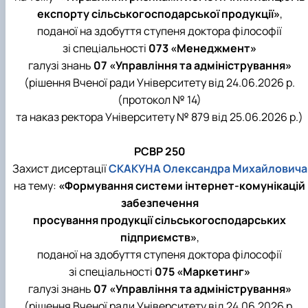
експорту сільськогосподарської продукції»
,
поданої на здобуття ступеня доктора філософії
зі спеціальності
073 «Менеджмент»
галузі знань
07 «Управління та адміністрування»
(рішення Вченої ради Університету від 24.06.2026 р.
(протокол № 14)
та наказ ректора Університету № 879 від 25.06.2026 р.)
РСВР 250
Захист дисертації
СКАКУНА Олександра Михайловича
на тему:
«Формування системи інтернет-комунікацій
забезпечення
просування продукції сільськогосподарських
підприємств»
,
поданої на здобуття ступеня доктора філософії
зі спеціальності
075 «Маркетинг»
галузі знань
07 «Управління та адміністрування»
(рішення Вченої ради Університету від 24.06.2026 р.