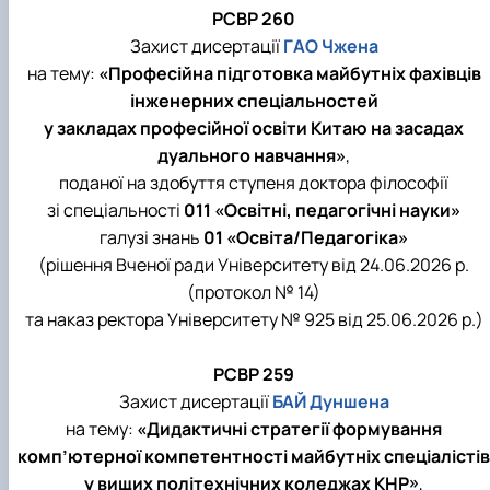
РСВР 260
Захист дисертації
ГАО Чжена
на тему:
«Професійна підготовка майбутніх фахівців
інженерних спеціальностей
у закладах професійної освіти Китаю на засадах
дуального навчання»
,
поданої на здобуття ступеня доктора філософії
зі спеціальності
011 «Освітні, педагогічні науки»
галузі знань
01 «Освіта/Педагогіка»
(рішення Вченої ради Університету від 24.06.2026 р.
(протокол № 14)
та наказ ректора Університету № 925 від 25.06.2026 р.)
РСВР 259
Захист дисертації
БАЙ Дуншена
на тему:
«Дидактичні стратегії формування
комп’ютерної компетентності майбутніх спеціалістів
у вищих політехнічних коледжах КНР»
,