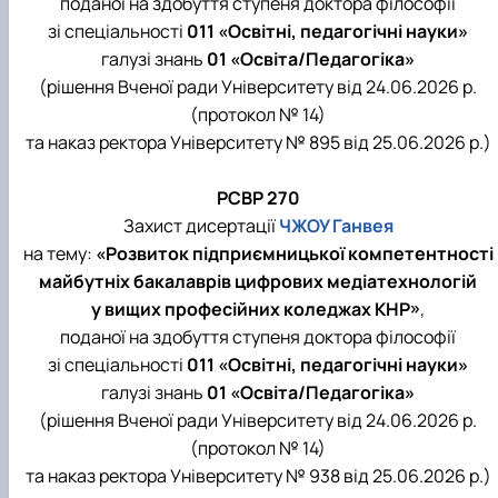
поданої на здобуття ступеня доктора філософії
зі спеціальності
011 «Освітні, педагогічні науки»
галузі знань
01 «Освіта/Педагогіка»
(рішення Вченої ради Університету від 24.06.2026 р.
(протокол № 14)
та наказ ректора Університету № 895 від 25.06.2026 р.)
РСВР 270
Захист дисертації
ЧЖОУ Ганвея
на тему:
«Розвиток підприємницької компетентності
майбутніх бакалаврів цифрових медіатехнологій
у вищих професійних коледжах КНР»
,
поданої на здобуття ступеня доктора філософії
зі спеціальності
011 «Освітні, педагогічні науки»
галузі знань
01 «Освіта/Педагогіка»
(рішення Вченої ради Університету від 24.06.2026 р.
(протокол № 14)
та наказ ректора Університету № 938 від 25.06.2026 р.)