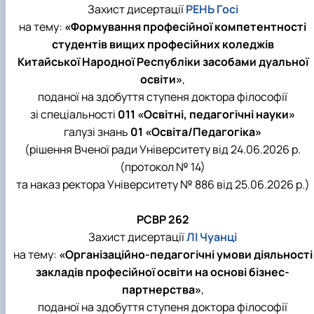
Захист дисертації
РЕНЬ Госі
на тему:
«Формування професійної компетентності
студентів вищих професійних коледжів
Китайської Народної Республіки засобами дуальної
освіти»
,
поданої на здобуття ступеня доктора філософії
зі спеціальності
011 «Освітні, педагогічні науки»
галузі знань
01 «Освіта/Педагогіка»
(рішення Вченої ради Університету від 24.06.2026 р.
(протокол № 14)
та наказ ректора Університету № 886 від 25.06.2026 р.)
РСВР 262
Захист дисертації
ЛІ Чуанці
на тему:
«Організаційно-педагогічні умови діяльності
закладів професійної освіти на основі бізнес-
партнерства»
,
поданої на здобуття ступеня доктора філософії