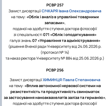
РСВР 257
Захист дисертації
СІЧКАРЯ Івана Олександровича
на тему:
«Облік і аналіз в управлінні товарними
запасами»
,
поданої на здобуття ступеня доктора філософії
зі спеціальності
071 «Облік і оподаткування»
галузі знань
07 «Управління та адміністрування»
(рішення Вченої ради Університету від 24.06.2026 р.
(протокол № 14)
та наказ ректора Університету № 884 від 25.06.2026 р.)
РСВР 256
Захист дисертації
ХИМИНЦЯ Павла Степановича
на тему:
«Вплив автономної нервової системи на
резистентність та продуктивність свиноматок
за застосування наноаквахелатів заліза та германію»
поданої на здобуття ступеня доктора філософії