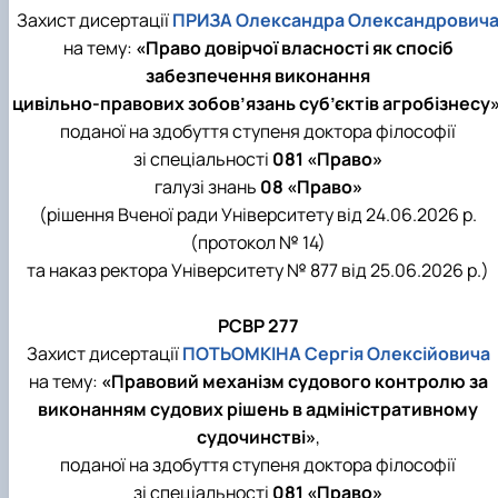
Захист дисертації
ПРИЗА Олександра Олександрович
на тему:
«Право довірчої власності як спосіб
забезпечення виконання
цивільно-правових зобов’язань суб’єктів агробізнесу
поданої на здобуття ступеня доктора філософії
зі спеціальності
081 «Право»
галузі знань
08 «Право»
(рішення Вченої ради Університету від 24.06.2026 р.
(протокол № 14)
та наказ ректора Університету № 877 від 25.06.2026 р.)
РСВР 277
Захист дисертації
ПОТЬОМКІНА Сергія Олексійовича
на тему:
«Правовий механізм судового контролю за
виконанням судових рішень в адміністративному
судочинстві»
,
поданої на здобуття ступеня доктора філософії
зі спеціальності
081 «Право»