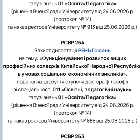
галузі знань
01 «Освіта/Педагогіка»
(рішення Вченої ради Університету від 24.06.2026 р.
(протокол № 14)
та наказ ректора Університету № 913 від 25.06.2026 р.)
РСВР 264
Захист дисертації
РЕНЬ Гоюань
на тему:
«Функціонування і розвиток вищих
професійних коледжів Китайської Народної Республік
в умовах соціально-економічних викликів»
,
поданої на здобуття ступеня доктора філософії
зі спеціальності
011 «Освітні, педагогічні науки»
галузі знань
01 «Освіта/Педагогіка»
(рішення Вченої ради Університету від 24.06.2026 р.
(протокол № 14)
та наказ ректора Університету № 885 від 25.06.2026 р.)
РСВР 263