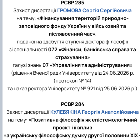
РСВР 285
Захист дисертації
ГРОМОВА Сергія Сергійовича
на тему:
«Фінансування територій природно-
заповідного фонду України у військовий та
післявоєнний час»
,
поданої на здобуття ступеня доктора філософії
зі спеціальності
072 «Фінанси, банківська справа та
страхування»
галузі знань
07 «Управління та адміністрування»
(рішення Вченої ради Університету від 24.06.2026 р.
(протокол № 14)
та наказ ректора Університету № 921 від 25.06.2026 р.)
РСВР 284
Захист дисертації
КУЛЕБЯКІНА Георгія Анатолійовича
на тему:
«Позитивна філософія як епістемологічний
проєкт і її вплив
на українську філософську думку другої половини XIX 