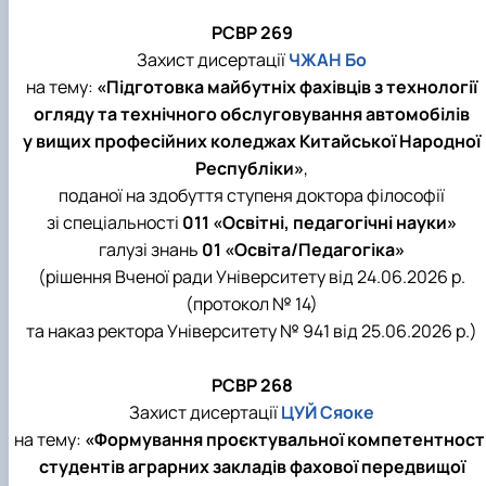
РСВР 269
Захист дисертації
ЧЖАН Бо
на тему:
«Підготовка майбутніх фахівців з технології
огляду та технічного обслуговування автомобілів
у вищих професійних коледжах Китайської Народної
Республіки»
,
поданої на здобуття ступеня доктора філософії
зі спеціальності
011 «Освітні, педагогічні науки»
галузі знань
01 «Освіта/Педагогіка»
(рішення Вченої ради Університету від 24.06.2026 р.
(протокол № 14)
та наказ ректора Університету № 941 від 25.06.2026 р.)
РСВР 268
Захист дисертації
ЦУЙ Сяоке
на тему:
«Формування проєктувальної компетентност
студентів аграрних закладів фахової передвищої