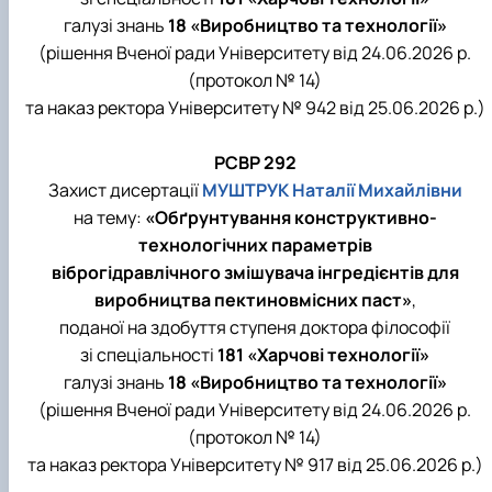
галузі знань
18 «Виробництво та технології»
(рішення Вченої ради Університету від 24.06.2026 р.
(протокол № 14)
та наказ ректора Університету № 942 від 25.06.2026 р.)
РСВР 292
Захист дисертації
МУШТРУК Наталії Михайлівни
на тему:
«
Обґрунтування конструктивно-
технологічних параметрів
віброгідравлічного змішувача інгредієнтів для
виробництва пектиновмісних паст
»
,
поданої на здобуття ступеня доктора філософії
зі спеціальності
181 «Харчові технології»
галузі знань
18 «Виробництво та технології»
(рішення Вченої ради Університету від 24.06.2026 р.
(протокол № 14)
та наказ ректора Університету № 917 від 25.06.2026 р.)