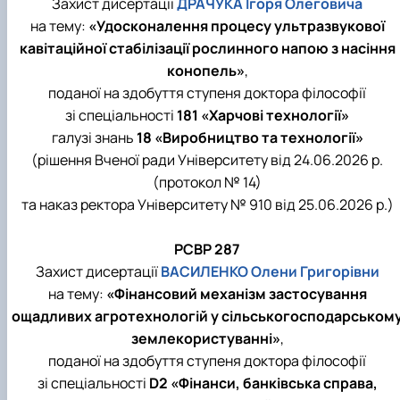
Захист дисертації
ДРАЧУКА Ігоря Олеговича
на тему:
«Удосконалення процесу ультразвукової
кавітаційної стабілізації рослинного напою з насіння
конопель»
,
поданої на здобуття ступеня доктора філософії
зі спеціальності
181 «Харчові технології»
галузі знань
18 «Виробництво та технології»
(рішення Вченої ради Університету від 24.06.2026 р.
(протокол № 14)
та наказ ректора Університету № 910 від 25.06.2026 р.)
РСВР 287
Захист дисертації
ВАСИЛЕНКО Олени Григорівни
на тему:
«Фінансовий механізм застосування
ощадливих агротехнологій у сільськогосподарськом
землекористуванні»
,
поданої на здобуття ступеня доктора філософії
зі спеціальності
D2 «Фінанси, банківська справа,