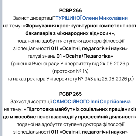
РСВР 266
Захист дисертації
ТУРІЦИНОЇ Олени Миколаївни
на тему:
«Формування крос-культурної компетентност
бакалаврів з міжнародних відносин»
,
поданої на здобуття ступеня доктора філософії
зі спеціальності
011 «Освітні, педагогічні науки»
галузі знань
01 «Освіта/Педагогіка»
(рішення Вченої ради Університету від 24.06.2026 р.
(протокол № 14)
та наказ ректора Університету № 943 від 25.06.2026 р.)
РСВР 265
Захист дисертації
САМОСІЙНОГО Іллі Сергійовича
на тему:
«Підготовка майбутніх соціальних працівникі
до міжособистісної взаємодії у професійній діяльності
поданої на здобуття ступеня доктора філософії
зі спеціальності
011 «Освітні, педагогічні науки»