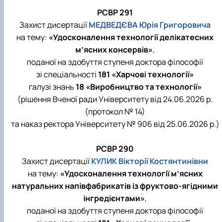
РСВР 291
Захист дисертації
МЕДВЕДЄВА Юрія Григоровича
на тему:
«Удосконалення технології делікатесних
м’ясних консервів»
,
поданої на здобуття ступеня доктора філософії
зі спеціальності
181 «Харчові технології»
галузі знань
18 «Виробництво та технології»
(рішення Вченої ради Університету від 24.06.2026 р.
(протокол № 14)
та наказ ректора Університету № 906 від 25.06.2026 р.)
РСВР 290
Захист дисертації
КУЛИК Вікторії Костянтинівни
на тему:
«Удосконалення технології м’ясних
натуральних напівфабрикатів із фруктово-ягідними
інгредієнтами»
,
поданої на здобуття ступеня доктора філософії